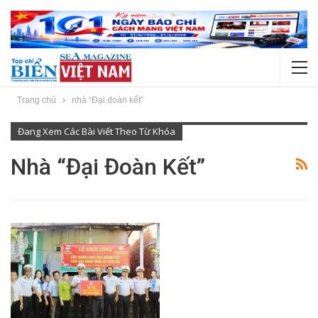
Trang chủ
nhà “Đại đoàn kết”
Đang Xem Các Bài Viết Theo Từ Khóa
Nhà “Đại Đoàn Kết”