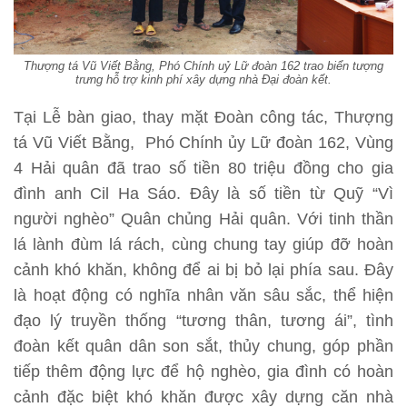
Thượng tá Vũ Viết Bằng, Phó Chính uỷ Lữ đoàn 162 trao biển tượng
trưng hỗ trợ kinh phí xây dựng nhà Đại đoàn kết.
Tại Lễ bàn giao, thay mặt Đoàn công tác, Thượng
tá Vũ Viết Bằng, Phó Chính ủy Lữ đoàn 162, Vùng
4 Hải quân đã trao số tiền 80 triệu đồng cho gia
đình anh Cil Ha Sáo. Đây là số tiền từ Quỹ “Vì
người nghèo” Quân chủng Hải quân. Với tinh thần
lá lành đùm lá rách, cùng chung tay giúp đỡ hoàn
cảnh khó khăn, không để ai bị bỏ lại phía sau. Đây
là hoạt động có nghĩa nhân văn sâu sắc, thể hiện
đạo lý truyền thống “tương thân, tương ái”, tình
đoàn kết quân dân son sắt, thủy chung, góp phần
tiếp thêm động lực để hộ nghèo, gia đình có hoàn
cảnh đặc biệt khó khăn được xây dựng căn nhà