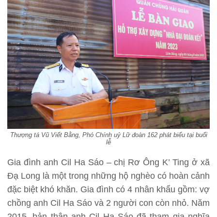
Thượng tá Vũ Viết Bằng, Phó Chính uỷ Lữ đoàn 162 phát biểu tại buổi
lễ
Gia đình anh Cil Ha Sáo – chị Rơ Ông K’ Ting ở xã
Đạ Long là một trong những hộ nghèo có hoàn cảnh
đặc biệt khó khăn. Gia đình có 4 nhân khẩu gồm: vợ
chồng anh Cil Ha Sáo và 2 người con còn nhỏ. Năm
2015, bản thân anh Cil Ha Sáo đã tham gia nghĩa