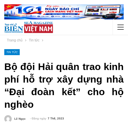
Trang chủ
Tin tức
TIN TỨC
Bộ đội Hải quân trao kinh
phí hỗ trợ xây dựng nhà
“Đại đoàn kết” cho hộ
nghèo
- Đăng ngày
7 Th8, 2023
Lê Ngọc