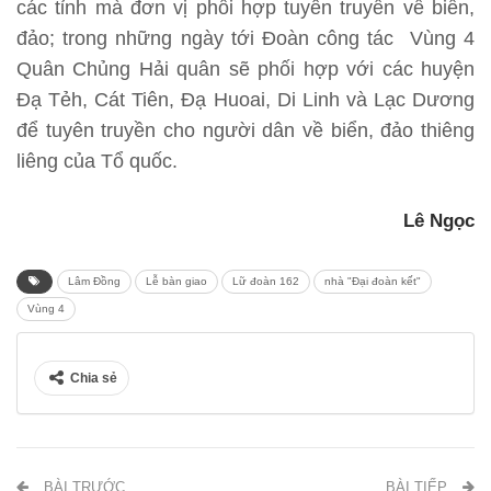
các tỉnh mà đơn vị phối hợp tuyên truyền về biển,
đảo; trong những ngày tới Đoàn công tác Vùng 4
Quân Chủng Hải quân sẽ phối hợp với các huyện
Đạ Tẻh, Cát Tiên, Đạ Huoai, Di Linh và Lạc Dương
để tuyên truyền cho người dân về biển, đảo thiêng
liêng của Tổ quốc.
Lê Ngọc
Lâm Đồng
Lễ bàn giao
Lữ đoàn 162
nhà "Đại đoàn kết"
Vùng 4
Chia sẻ
BÀI TRƯỚC
BÀI TIẾP