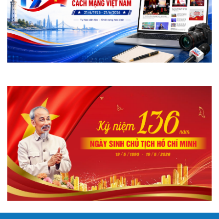
Quảng Trị: Đón 28 hài cốt liệt sĩ từ Lào về với đất
mẹ
Lữ đoàn Đặc công Hải quân 126 hành quân về
nguồn tri ân tại Quảng Trị