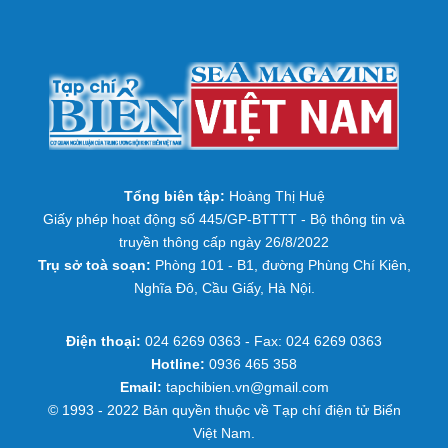
Quảng Trị: Thực hiện nghiêm quy định về chống
khai thác IUU
Quảng Trị – TP Huế nhiều người thương vong do
mưa lớn gây ra