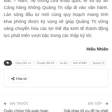
Bắc – Nam, hệ thống cửa khẩu quốc tế và dự án
Cảng hàng không Quảng Trị sắp đi vào vận hành.
Làn sóng đầu tư mới cùng quy hoạch mang tính
khai phóng được kỳ vọng sẽ giúp Quảng Trị vững
vàng chuyển hóa các lợi thế địa kinh tế thành động
lực phát triển vượt bậc trong các thập kỷ tới.
Hiếu Nhiên
Cảng Hòn La
Chuyển Đổi Số
du lịch
kinh tế Biển
Quảng Trị
Chia sẻ
BÀI TRƯỚC
BÀI TIẾP
Quân chủng Hải quân hoàn
Giải pháp tối ưu để hạ nhiệt