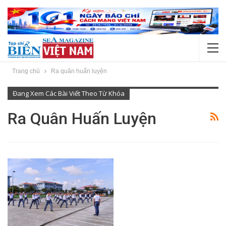
Trang chủ
Ra quân huấn luyện
Đang Xem Các Bài Viết Theo Từ Khóa
Ra Quân Huấn Luyện