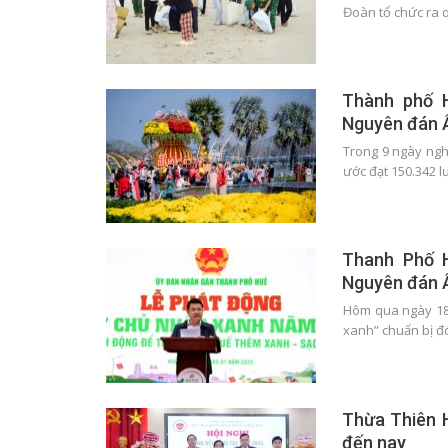
Đoàn tổ chức ra 
Thành phố H
Nguyên đán 
Trong 9 ngày ngh
ước đạt 150.342 
Thanh Phố H
Nguyên đán 
Hôm qua ngày 18
xanh” chuẩn bị đ
Thừa Thiên H
đến nay