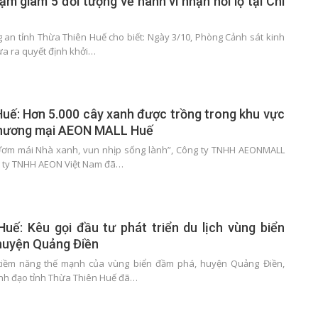
tạm giam 5 đối tượng về hành vi nhận hối lộ tại Chi
g an tỉnh Thừa Thiên Huế cho biết: Ngày 3/10, Phòng Cảnh sát kinh
ừa ra quyết định khởi…
uế: Hơn 5.000 cây xanh được trồng trong khu vực
hương mại AEON MALL Huế
“Ươm mái Nhà xanh, vun nhịp sống lành”, Công ty TNHH AEONMALL
g ty TNHH AEON Việt Nam đã…
uế: Kêu gọi đầu tư phát triển du lịch vùng biển
huyện Quảng Điền
iềm năng thế mạnh của vùng biển đầm phá, huyện Quảng Điền,
ãnh đạo tỉnh Thừa Thiên Huế đã…