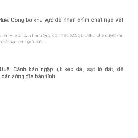
Huế: Công bố khu vực để nhận chìm chất nạo vét
Thiên Huế đã ban hành Quyết định số 622/QĐ-UBND phê duyệt khu
 chất nạo vét ngoài biển…
Huế: Cảnh báo ngập lụt kéo dài, sạt lở đất, đề
 các sông địa bàn tỉnh
hí tượng thủy văn tỉnh đã phát đi tin lũ khẩn cấp trên sông Hương,
Bồ và cảnh báo lũ…
 diện rộng kéo dài khiến một số tỉnh miền Trung
học sinh phải nghỉ học
ự báo Khí tượng Thủy văn Quốc gia cho biết thời tiết (ngày 13,