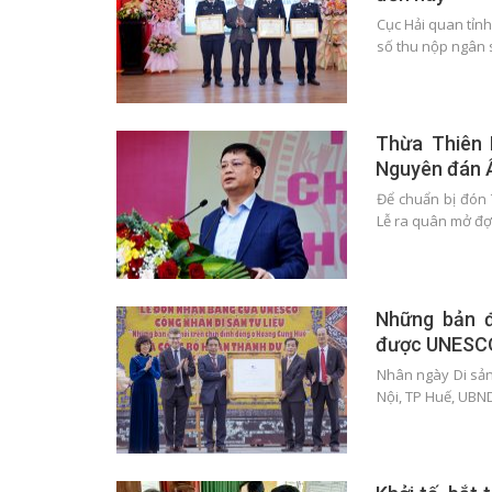
Cục Hải quan tỉn
số thu nộp ngân 
Thừa Thiên 
Nguyên đán 
Để chuẩn bị đón 
Lễ ra quân mở đợ
Những bản đ
được UNESCO 
Nhân ngày Di sản 
Nội, TP Huế, UBN