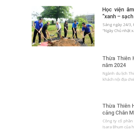
Học viện âm
“xanh – sạch
Sáng ngày 24/3,
“Ngày Chủ nhật 
Thừa Thiên H
năm 2024
Ngành du lịch Thừ
khách nội địa ch
Thừa Thiên H
cảng Chân M
Công ty cổ phần
Isara Bhum của h