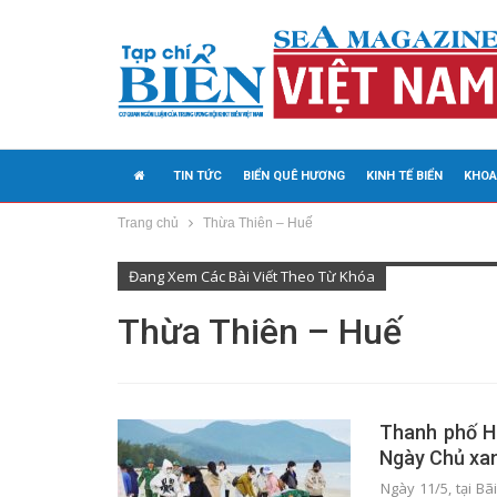
TIN TỨC
BIỂN QUÊ HƯƠNG
KINH TẾ BIỂN
KHOA
Trang chủ
Thừa Thiên – Huế
MEDIA
Đang Xem Các Bài Viết Theo Từ Khóa
Thừa Thiên – Huế
Thanh phố H
Ngày Chủ xan
Ngày 11/5, tại B