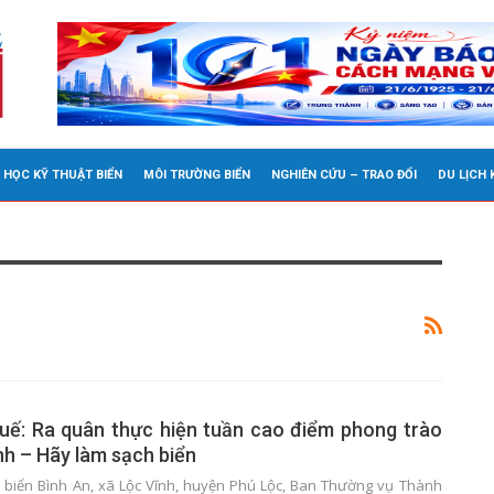
 HỌC KỸ THUẬT BIỂN
MÔI TRƯỜNG BIỂN
NGHIÊN CỨU – TRAO ĐỔI
DU LỊCH
uế: Ra quân thực hiện tuần cao điểm phong trào
h – Hãy làm sạch biển
ãi biển Bình An, xã Lộc Vĩnh, huyện Phú Lộc, Ban Thường vụ Thành