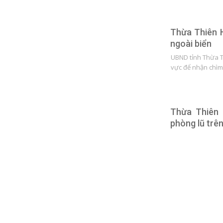
Thừa Thiên 
ngoài biển
UBND tỉnh Thừa 
vực để nhận chìm
Thừa Thiên 
phòng lũ trên
Sáng 15/11, Đài K
tin lũ trên sông 
Mưa lớn trên
ngập cục bộ, 
Theo Trung tâm D