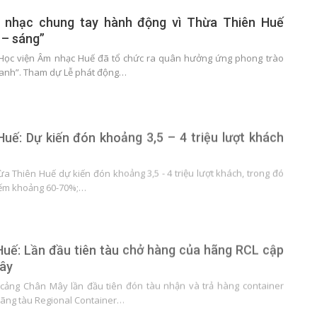
 nhạc chung tay hành động vì Thừa Thiên Huế
 – sáng”
 Học viện Âm nhạc Huế đã tổ chức ra quân hưởng ứng phong trào
xanh”. Tham dự Lễ phát động…
uế: Dự kiến đón khoảng 3,5 – 4 triệu lượt khách
a Thiên Huế dự kiến đón khoảng 3,5 - 4 triệu lượt khách, trong đó
iếm khoảng 60-70%;…
uế: Lần đầu tiên tàu chở hàng của hãng RCL cập
ây
 cảng Chân Mây lần đầu tiên đón tàu nhận và trả hàng container
ãng tàu Regional Container…