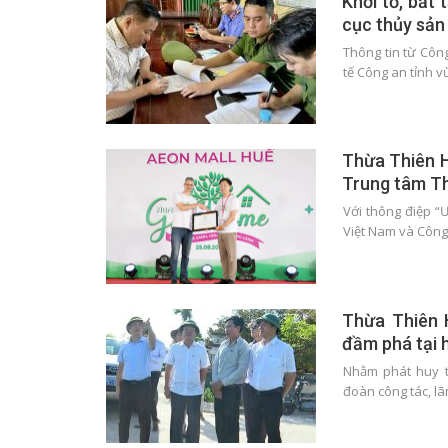
Khởi tố, bắt 
cục thủy sản
Thông tin từ Côn
tế Công an tỉnh v
Thừa Thiên H
Trung tâm T
Với thông điệp 
Việt Nam và Côn
Thừa Thiên H
đầm phá tại 
Nhằm phát huy t
đoàn công tác, l