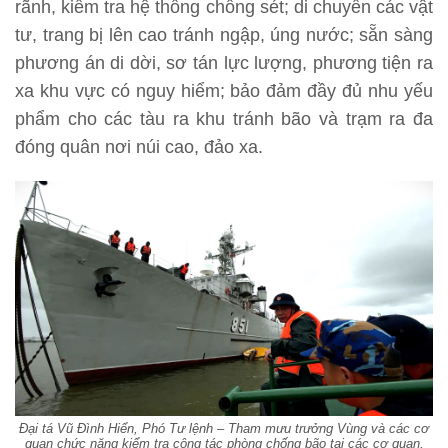
rãnh, kiểm tra hệ thống chống sét; di chuyển các vật
tư, trang bị lên cao tránh ngập, úng nước; sẵn sàng
phương án di dời, sơ tán lực lượng, phương tiện ra
xa khu vực có nguy hiểm; bảo đảm đầy đủ nhu yếu
phẩm cho các tàu ra khu tránh bão và trạm ra đa
đóng quân nơi núi cao, đảo xa.
Đại tá Vũ Đình Hiển, Phó Tư lệnh – Tham mưu trưởng Vùng và các cơ
quan chức năng kiểm tra công tác phòng chống bão tại các cơ quan,