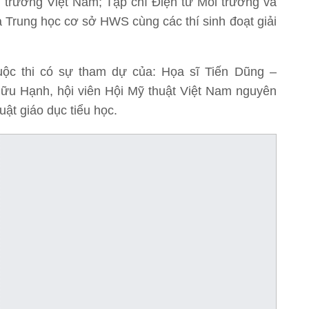
trường Việt Nam; Tạp chí Điện tử Môi trường và
à Trung học cơ sở HWS cùng các thí sinh đoạt giải
ộc thi có sự tham dự của: Họa sĩ Tiến Dũng –
u Hạnh, hội viên Hội Mỹ thuật Việt Nam nguyên
ật giáo dục tiểu học.