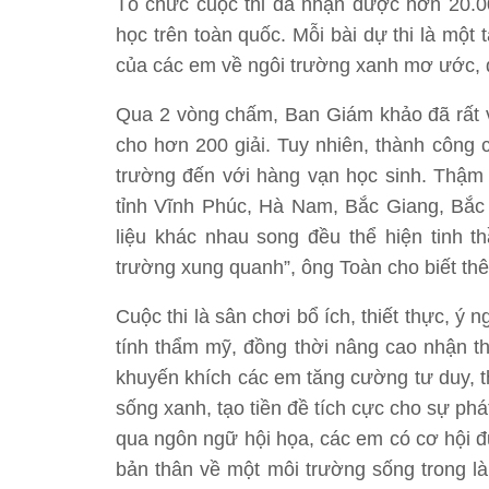
Tổ chức cuộc thi đã nhận được hơn 20.00
học trên toàn quốc. Mỗi bài dự thi là mộ
của các em về ngôi trường xanh mơ ước, đ
Qua 2 vòng chấm, Ban Giám khảo đã rất v
cho hơn 200 giải. Tuy nhiên, thành công 
trường đến với hàng vạn học sinh. Thậm 
tỉnh Vĩnh Phúc, Hà Nam, Bắc Giang, Bắc 
liệu khác nhau song đều thể hiện tinh t
trường xung quanh”, ông Toàn cho biết th
Cuộc thi là sân chơi bổ ích, thiết thực, 
tính thẩm mỹ, đồng thời nâng cao nhận t
khuyến khích các em tăng cường tư duy, t
sống xanh, tạo tiền đề tích cực cho sự phá
qua ngôn ngữ hội họa, các em có cơ hội 
bản thân về một môi trường sống trong là