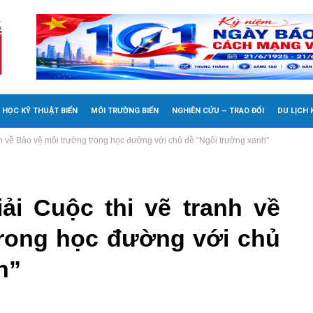
 HỌC KỸ THUẬT BIỂN
MÔI TRƯỜNG BIỂN
NGHIÊN CỨU – TRAO ĐỔI
DU LỊCH
anh về Bảo vệ môi trường trong học đường với chủ đề “Ngôi trường xanh”
ải Cuộc thi vẽ tranh về
trong học đường với chủ
h”