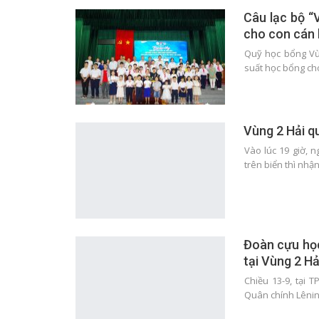
Câu lạc bộ “
cho con cán b
Quỹ học bổng Vừ 
suất học bổng c
Vùng 2 Hải q
Vào lúc 19 giờ, 
trên biển thì nh
Đoàn cựu học
tại Vùng 2 H
Chiều 13-9, tại 
Quân chính Lênin