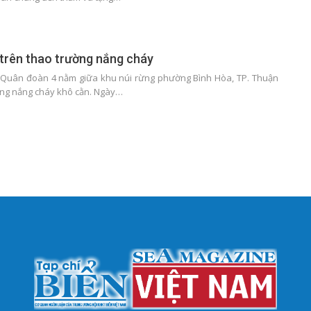
trên thao trường nắng cháy
 Quân đoàn 4 nằm giữa khu núi rừng phường Bình Hòa, TP. Thuận
ơng nắng cháy khô cằn. Ngày…