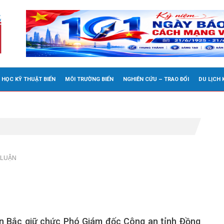
 HỌC KỸ THUẬT BIỂN
MÔI TRƯỜNG BIỂN
NGHIÊN CỨU – TRAO ĐỔI
DU LỊCH
 LUẬN
ăn Bắc giữ chức Phó Giám đốc Công an tỉnh Đồng