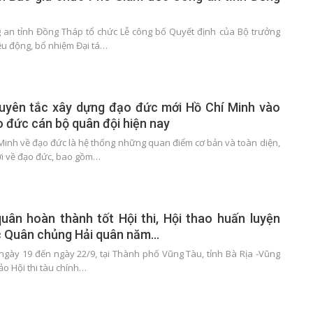
 an tỉnh Đồng Tháp tổ chức Lễ công bố Quyết định của Bộ trưởng
ều động, bổ nhiệm Đại tá…
uyên tắc xây dựng đạo đức mới Hồ Chí Minh vào
 đức cán bộ quân đội hiện nay
Minh về đạo đức là hệ thống những quan điểm cơ bản và toàn diện,
i về đạo đức, bao gồm…
uân hoàn thành tốt Hội thi, Hội thao huấn luyện
c Quân chủng Hải quân năm…
 ngày 19 đến ngày 22/9, tại Thành phố Vũng Tàu, tỉnh Bà Rịa -Vũng
ảo Hội thi tàu chính…