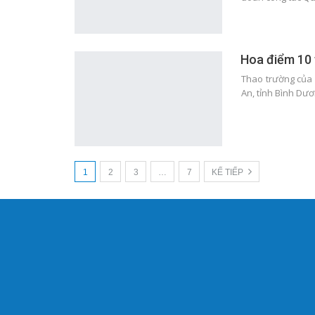
Hoa điểm 10 
Thao trường của
An, tỉnh Bình Dư
1
2
3
…
7
KẾ TIẾP