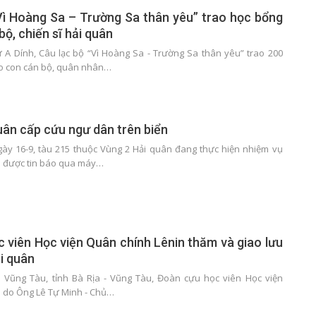
Vì Hoàng Sa – Trường Sa thân yêu” trao học bổng
ộ, chiến sĩ hải quân
A Dính, Câu lạc bộ “Vì Hoàng Sa - Trường Sa thân yêu” trao 200
ho con cán bộ, quân nhân…
uân cấp cứu ngư dân trên biển
ngày 16-9, tàu 215 thuộc Vùng 2 Hải quân đang thực hiện nhiệm vụ
ận được tin báo qua máy…
 viên Học viện Quân chính Lênin thăm và giao lưu
ải quân
TP Vũng Tàu, tỉnh Bà Rịa - Vũng Tàu, Đoàn cựu học viên Học viện
 do Ông Lê Tự Minh - Chủ…