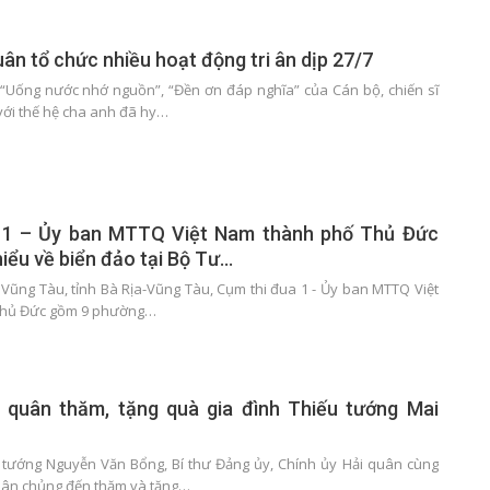
ân tổ chức nhiều hoạt động tri ân dịp 27/7
 “Uống nước nhớ nguồn”, “Đền ơn đáp nghĩa” của Cán bộ, chiến sĩ
với thế hệ cha anh đã hy…
 1 – Ủy ban MTTQ Việt Nam thành phố Thủ Đức
hiểu về biển đảo tại Bộ Tư…
. Vũng Tàu, tỉnh Bà Rịa-Vũng Tàu, Cụm thi đua 1 - Ủy ban MTTQ Việt
Thủ Đức gồm 9 phường…
i quân thăm, tặng quà gia đình Thiếu tướng Mai
 tướng Nguyễn Văn Bổng, Bí thư Đảng ủy, Chính ủy Hải quân cùng
uân chủng đến thăm và tặng…