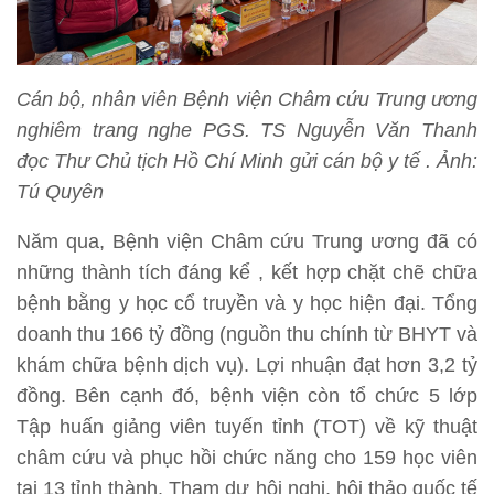
Cán bộ, nhân viên Bệnh viện Châm cứu Trung ương
nghiêm trang nghe PGS. TS Nguyễn Văn Thanh
đọc Thư Chủ tịch Hồ Chí Minh gửi cán bộ y tế . Ảnh:
Tú Quyên
Năm qua, Bệnh viện Châm cứu Trung ương đã có
những thành tích đáng kể , kết hợp chặt chẽ chữa
bệnh bằng y học cổ truyền và y học hiện đại. Tổng
doanh thu 166 tỷ đồng (nguồn thu chính từ BHYT và
khám chữa bệnh dịch vụ). Lợi nhuận đạt hơn 3,2 tỷ
đồng. Bên cạnh đó, bệnh viện còn tổ chức 5 lớp
Tập huấn giảng viên tuyến tỉnh (TOT) về kỹ thuật
châm cứu và phục hồi chức năng cho 159 học viên
tại 13 tỉnh thành. Tham dự hội nghị, hội thảo quốc tế