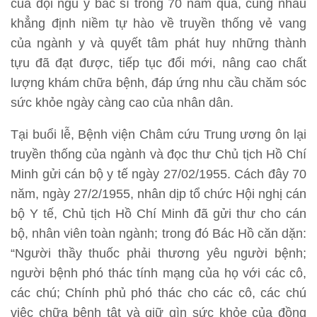
của đội ngũ y bác sĩ trong 70 năm qua, cùng nhau
khẳng định niềm tự hào về truyền thống vẻ vang
của ngành y và quyết tâm phát huy những thành
tựu đã đạt được, tiếp tục đổi mới, nâng cao chất
lượng khám chữa bệnh, đáp ứng nhu cầu chăm sóc
sức khỏe ngày càng cao của nhân dân.
Tại buổi lễ, Bệnh viện Châm cứu Trung ương ôn lại
truyền thống của ngành và đọc thư Chủ tịch Hồ Chí
Minh gửi cán bộ y tế ngày 27/02/1955. Cách đây 70
năm, ngày 27/2/1955, nhân dịp tổ chức Hội nghị cán
bộ Y tế, Chủ tịch Hồ Chí Minh đã gửi thư cho cán
bộ, nhân viên toàn ngành; trong đó Bác Hồ căn dặn:
“Người thầy thuốc phải thương yêu người bệnh;
người bệnh phó thác tính mạng của họ với các cô,
các chú; Chính phủ phó thác cho các cô, các chú
việc chữa bệnh tật và giữ gìn sức khỏe của đồng