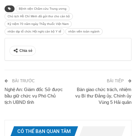
Bệnh viện Châm cứu Trung ương
Chủ tịch Hồ Chí Minh đã gửi thư cho cán bộ
Kỷ niệm 70 năm ngày Thầy thuốc Việt Nam
nhân dịp tổ chức Hội nghị cán bộ Y tế
nhân viên toàn ngành
Chia sẻ
BÀI TRƯỚC
BÀI TIẾP
Nghệ An: Giám đốc Sở được
Bàn giao chức trách, nhiệm
bầu giữ chức vụ Phó Chủ
vụ Bí thư Đảng ủy, Chính ủy
tịch UBND tỉnh
Vùng 5 Hải quân
CÓ THỂ BẠN QUAN TÂM