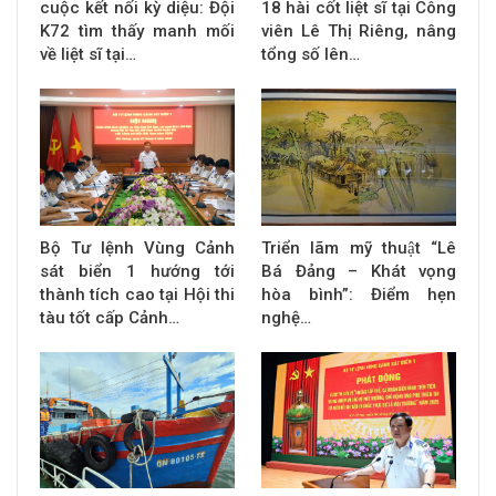
cuộc kết nối kỳ diệu: Đội
18 hài cốt liệt sĩ tại Công
K72 tìm thấy manh mối
viên Lê Thị Riêng, nâng
về liệt sĩ tại…
tổng số lên…
Bộ Tư lệnh Vùng Cảnh
Triển lãm mỹ thuật “Lê
sát biển 1 hướng tới
Bá Đảng – Khát vọng
thành tích cao tại Hội thi
hòa bình”: Điểm hẹn
tàu tốt cấp Cảnh…
nghệ…