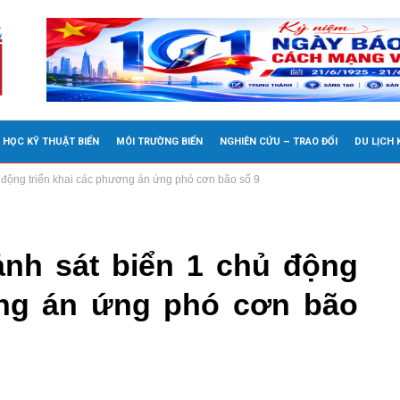
 HỌC KỸ THUẬT BIỂN
MÔI TRƯỜNG BIỂN
NGHIÊN CỨU – TRAO ĐỔI
DU LỊCH
 động triển khai các phương án ứng phó cơn bão số 9
nh sát biển 1 chủ động
ơng án ứng phó cơn bão