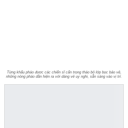
Từng khẩu pháo được các chiến sĩ cẩn trọng tháo bỏ lớp bọc bảo vệ,
những nòng pháo dần hiện ra với dáng vẻ uy nghi, sẵn sàng vào vị trí.