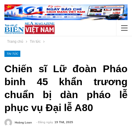
Trang chủ
Tin tức
TIN TỨC
Chiến sĩ Lữ đoàn Pháo
binh 45 khẩn trương
chuẩn bị dàn pháo lễ
phục vụ Đại lễ A80
- Đăng ngày
19 Th8, 2025
Hoàng Loan