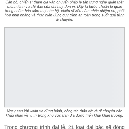
Cán bộ, chiến sĩ tham gia vận chuyển pháo lễ tập trung nghe quán triệt
mệnh lệnh và chỉ đạo của chỉ huy đơn vị. Đây là bước chuẩn bị quan
trọng nhằm bảo đảm mọi cán bộ, chiến sĩ đều nắm chắc nhiệm vụ, phối
hợp nhịp nhàng và thực hiện đúng quy trình an toàn trong suốt quá trình
di chuyển.
Ngay sau khi đoàn xe dừng bánh, công tác tháo dỡ và di chuyển các
khẩu pháo về vị trí trong khu vực trận địa được triển khai khẩn trương.
Trong chương trình đại lễ, 21 loạt đại bác sẽ đồng