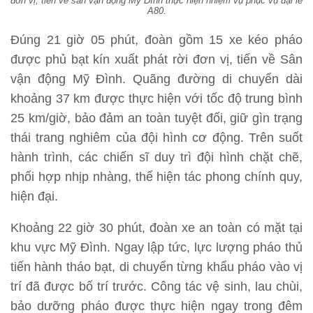
đơn vị, tiến về sân vận động Mỹ Đình thực hiện nhiệm vụ phục vụ đại lễ
A80.
Đúng 21 giờ 05 phút, đoàn gồm 15 xe kéo pháo
được phủ bạt kín xuất phát rời đơn vị, tiến về Sân
vận động Mỹ Đình. Quãng đường di chuyển dài
khoảng 37 km được thực hiện với tốc độ trung bình
25 km/giờ, bảo đảm an toàn tuyệt đối, giữ gìn trạng
thái trang nghiêm của đội hình cơ động. Trên suốt
hành trình, các chiến sĩ duy trì đội hình chặt chẽ,
phối hợp nhịp nhàng, thể hiện tác phong chính quy,
hiện đại.
Khoảng 22 giờ 30 phút, đoàn xe an toàn có mặt tại
khu vực Mỹ Đình. Ngay lập tức, lực lượng pháo thủ
tiến hành tháo bạt, di chuyển từng khẩu pháo vào vị
trí đã được bố trí trước. Công tác vệ sinh, lau chùi,
bảo dưỡng pháo được thực hiện ngay trong đêm