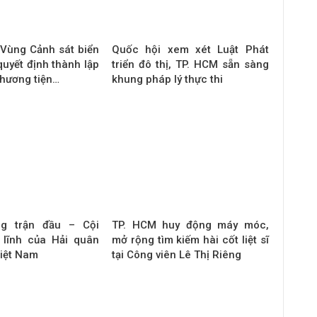
 Vùng Cảnh sát biển
Quốc hội xem xét Luật Phát
uyết định thành lập
triển đô thị, TP. HCM sẵn sàng
phương tiện…
khung pháp lý thực thi
ng trận đầu – Cội
TP. HCM huy động máy móc,
 lĩnh của Hải quân
mở rộng tìm kiếm hài cốt liệt sĩ
iệt Nam
tại Công viên Lê Thị Riêng