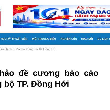
 HỌC KỸ THUẬT BIỂN
MÔI TRƯỜNG BIỂN
NGHIÊN CỨU – TRAO ĐỔI
DU LỊCH
áo chính trị Đại hội Đảng bộ TP. Đồng Hới
thảo đề cương báo cáo
ng bộ TP. Đồng Hới