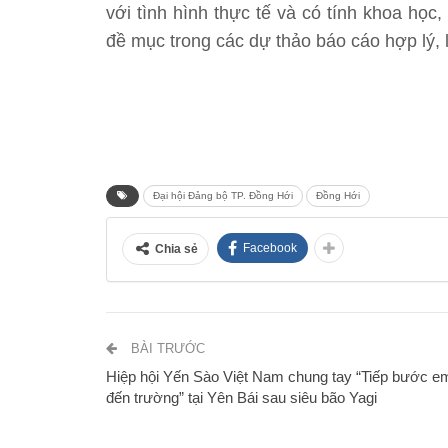
với tình hình thực tế và có tính khoa học,
đề mục trong các dự thảo báo cáo hợp lý,
Đại hội Đảng bộ TP. Đồng Hới
Đồng Hới
Facebook
Chia sẻ
BÀI TRƯỚC
Hiệp hội Yến Sào Việt Nam chung tay “Tiếp bước e
đến trường” tại Yên Bái sau siêu bão Yagi