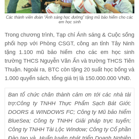
Các thành viên đoàn “Ánh sáng học đường” tặng mũ bảo hiểm cho các
em học sinh
Trong chương trình, Tạp chí Ánh sáng & Cuộc sống
phối hợp với Phòng CSGT, công an tỉnh Tây Ninh
tặng 1.100 mũ bảo hiểm cho các em học sinh
trường THCS Nguyễn Văn Ẩn và trường THCS Tiên
Thuận. Ngoài ra, BTC còn tặng 20 suất học bổng và
1.000 quyển sách, tổng giá trị là 150.000.000 VNĐ.
Ban tổ chức chân thành cảm ơn tới các nhà tài
trợ:
Công ty TNHH Thực Phẩm Sạch Bát Giới;
DOORS & WINDOWS FC; Công ty Mũ bảo hiểm
BlueSea; Công ty TNHH Giải pháp trực tuyến;
Công ty TNHH Tài Lộc Window; Công ty Cổ phần
Đào tạo và Huấn luyện phát triển Doanh Nghiệp