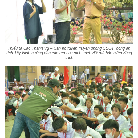
Thiếu tá Cao Thanh Vũ – Cán bộ tuyên truyền phòng CSGT, công an
tỉnh Tây Ninh hướng dẫn các em học sinh cách đội mũ bảo hiểm đúng
cách