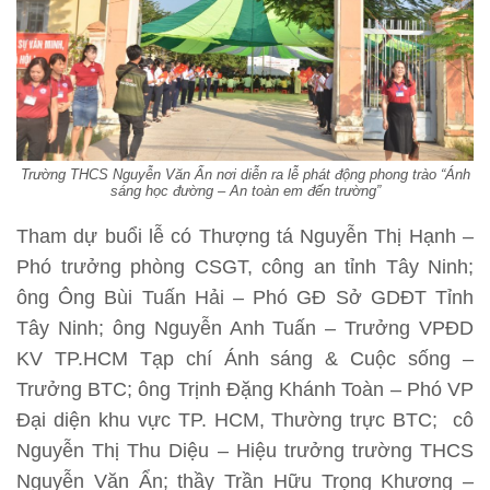
Trường THCS Nguyễn Văn Ẩn nơi diễn ra lễ phát động phong trào “Ánh
sáng học đường – An toàn em đến trường”
Tham dự buổi lễ có Thượng tá Nguyễn Thị Hạnh –
Phó trưởng phòng CSGT, công an tỉnh Tây Ninh;
ông Ông Bùi Tuấn Hải – Phó GĐ Sở GDĐT Tỉnh
Tây Ninh; ông Nguyễn Anh Tuấn – Trưởng VPĐD
KV TP.HCM Tạp chí Ánh sáng & Cuộc sống –
Trưởng BTC; ông Trịnh Đặng Khánh Toàn – Phó VP
Đại diện khu vực TP. HCM, Thường trực BTC; cô
Nguyễn Thị Thu Diệu – Hiệu trưởng trường THCS
Nguyễn Văn Ẩn; thầy Trần Hữu Trọng Khương –