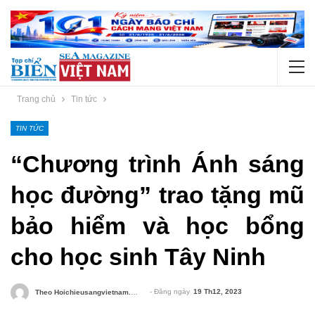
Trang chủ
Tin tức
TIN TỨC
“Chương trình Ánh sáng
học đường” trao tặng mũ
bảo hiểm và học bổng
cho học sinh Tây Ninh
- Đăng ngày
19 Th12, 2023
Theo Hoichieusangvietnam.org.vn