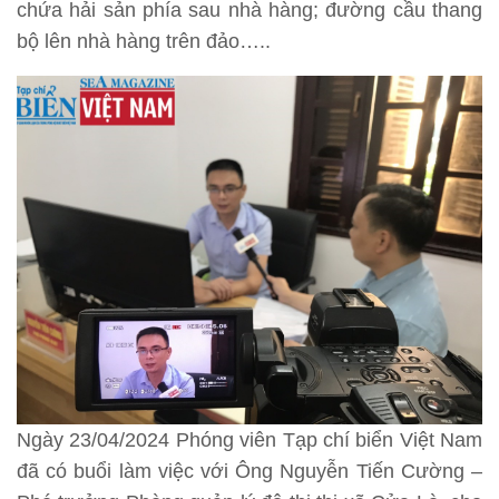
chứa hải sản phía sau nhà hàng; đường cầu thang
bộ lên nhà hàng trên đảo…..
Ngày 23/04/2024 Phóng viên Tạp chí biển Việt Nam
đã có buổi làm việc với Ông Nguyễn Tiến Cường –