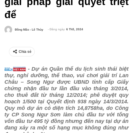
giải pháp giải quyết triệt
để
- Đăng ngày
6 Th5, 2024
Đồng Mão - Lê Thùy
Chia sẻ
- Dự án Quần thể du lịch sinh thái biệt
thự, nghỉ dưỡng, thể thao, vui chơi giải trí Lan
Châu – Song Ngư được UBND tỉnh cấp Giấy
chứng nhận đầu tư lần đầu vào tháng 3/2014,
cho thuê đất từ tháng 12/2014; phê duyệt quy
hoạch 1/500 tại Quyết định 938 ngày 14/3/2014.
Quy mô dự án có diện tích 14,8758ha, do Công
ty CP Song Ngư Sơn làm chủ đầu tư với tổng
vốn đầu tư 495 tỷ đồng nhưng đến nay tại dự án
đang xảy ra một số hạng mục không đúng như