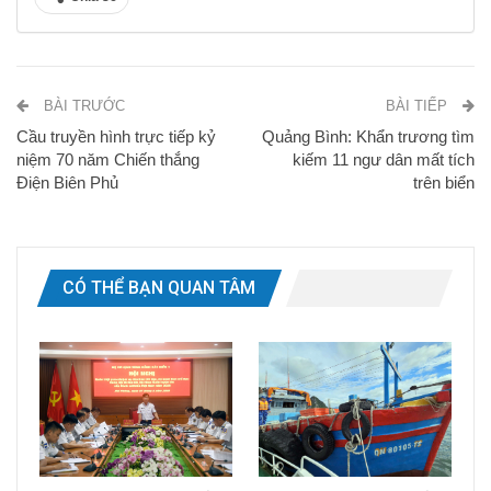
BÀI TRƯỚC
BÀI TIẾP
Cầu truyền hình trực tiếp kỷ
Quảng Bình: Khẩn trương tìm
niệm 70 năm Chiến thắng
kiếm 11 ngư dân mất tích
Điện Biên Phủ
trên biển
CÓ THỂ BẠN QUAN TÂM