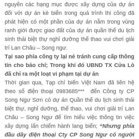
nguyên các hạng mục được xây dựng của dự án
đối với dự án kè biển trong quá trình thi công đã
phát hiện có một phần của dự án nằm trong vùng
ranh giới được giao đất của dự án quần thể du lịch
sinh thái biệt thự nghỉ dưỡng thể thao vui chơi giải
trí Lan Châu – Song ngư.
Tại sao phía công ty lại né tránh cung cấp thông
tin cho báo chí; Trong khi đó UBND TX Cửa Lò
đã chỉ ra một loạt vi phạm tại dự án
Thời gian qua, Tạp chí biển Việt Nam đã liên hệ
theo số điện thoại 0983685*** đến Công ty CP
Song Ngư Sơn có dự án Quần thể du lịch sinh thái
biệt thự, nghỉ dưỡng, thể thao, vui chơi giải trí Lan
Châu – Song Ngư để tìm hiểu việc thông tin việc
xây dựng lấn chiếm hành lang biển;
“Nhưng phía
đầu dây điện thoại Cty CP Song Ngư có người