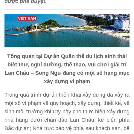
được phê duyệt.
Tổng quan tại Dự án Quần thể du lịch sinh thái
biệt thự, nghỉ dưỡng, thể thao, vui chơi giải trí
Lan Châu – Song Ngư đang có một số hạng mục
xây dựng vi phạm
Trong quá trình dự án triển khai xây dựng đã xảy ra
một số vi phạm về quy hoạch, xây dựng, thiết kế, vệ
sinh môi trường khi Cty này cho thực hiện xây dựng
nhà hàng dưới chân đảo Lan Châu; kè biển phía
Bắc dự án; Nhà trực bảo vệ phía sau khách sạn, bể