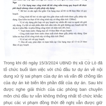
Trong khi đó ngày 15/3/2024 UBND thị xã Cử Lò đã
tổ chức buổi làm việc với chủ đầu tư dự án về nội
dung xử lý sai phạm của dự án và vấn đề chồng lấn
của dự án kè biển lên phần đất của dự án. Sau khi
được nghe giải thích của các phòng ban chuyên
môn chủ đầu tư vẫn không thống nhất tổ chức khắc
phục các vi phạm đồng thời đề nghị vẫn được giữ