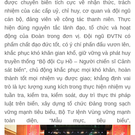
được chuyển biến tích cực về nhận thức, trách
nhiệm của các cấp uỷ, chỉ huy, cơ quan và đội ngũ
cán bộ, đảng viên về công tác thanh niên. Thực
hiện đúng nguyên tắc lãnh đạo, tổ chức và hoạt
động của Đoàn trong đơn vị. Đội ngũ ĐVTN có
phẩm chất đạo đức tốt, có ý chí phấn đấu vươn lên,
khắc phục khó khăn gian khổ, giữ vững và phát huy
truyền thống “Bộ đội Cụ Hồ – Người chiến sĩ Cảnh
sát biển”, chủ động khắc phục mọi khó khăn, hoàn
thành tốt mọi nhiệm vụ được giao; khẳng định vai
trò là lực lượng xung kích trong thực hiện nhiệm vụ
tuần tra, kiểm tra, kiểm soát, duy trì thực thi pháp
luật trên biển, xây dựng tổ chức Đảng trong sạch
vững mạnh tiêu biểu, Bộ Tư lệnh Vùng vững mạnh
toàn diện, “Mẫu mực, tiêu biểu”.