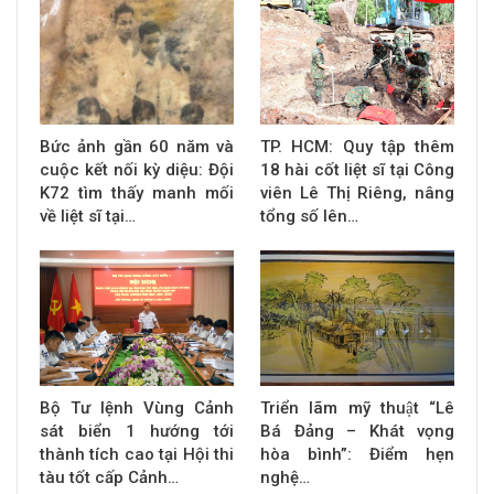
Bức ảnh gần 60 năm và
TP. HCM: Quy tập thêm
cuộc kết nối kỳ diệu: Đội
18 hài cốt liệt sĩ tại Công
K72 tìm thấy manh mối
viên Lê Thị Riêng, nâng
về liệt sĩ tại…
tổng số lên…
Bộ Tư lệnh Vùng Cảnh
Triển lãm mỹ thuật “Lê
sát biển 1 hướng tới
Bá Đảng – Khát vọng
thành tích cao tại Hội thi
hòa bình”: Điểm hẹn
tàu tốt cấp Cảnh…
nghệ…