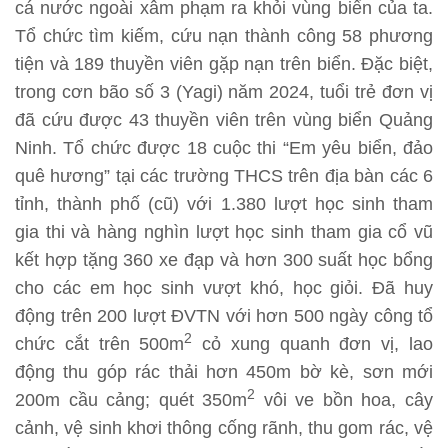
cá nước ngoài xâm phạm ra khỏi vùng biển của ta.
Tổ chức tìm kiếm, cứu nạn thành công 58 phương
tiện và 189 thuyền viên gặp nạn trên biển. Đặc biệt,
trong cơn bão số 3 (Yagi) năm 2024, tuổi trẻ đơn vị
đã cứu được 43 thuyền viên trên vùng biển Quảng
Ninh. Tổ chức được 18 cuộc thi “Em yêu biển, đảo
quê hương” tại các trường THCS trên địa bàn các 6
tỉnh, thành phố (cũ) với 1.380 lượt học sinh tham
gia thi và hàng nghìn lượt học sinh tham gia cổ vũ
kết hợp tặng 360 xe đạp và hơn 300 suất học bổng
cho các em học sinh vượt khó, học giỏi. Đã huy
động trên 200 lượt ĐVTN với hơn 500 ngày công tổ
2
chức cắt trên 500m
cỏ xung quanh đơn vị, lao
động thu góp rác thải hơn 450m bờ kè, sơn mới
2
200m cầu cảng; quét 350m
vôi ve bồn hoa, cây
cảnh, vệ sinh khơi thông cống rãnh, thu gom rác, vệ