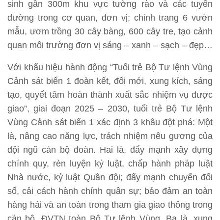
sinh gần 300m khu vực tường rào và các tuyến
đường trong cơ quan, đơn vị; chỉnh trang 6 vườn
mẫu, ươm trồng 30 cây bàng, 600 cây tre, tạo cảnh
quan môi trường đơn vị sáng – xanh – sạch – đẹp…
Với khẩu hiệu hành động “Tuổi trẻ Bộ Tư lệnh Vùng
Cảnh sát biển 1 đoàn kết, đổi mới, xung kích, sáng
tạo, quyết tâm hoàn thành xuất sắc nhiệm vụ được
giao”, giai đoạn 2025 – 2030, tuổi trẻ Bộ Tư lệnh
Vùng Cảnh sát biển 1 xác định 3 khâu đột phá: Một
là, nâng cao năng lực, trách nhiệm nêu gương của
đội ngũ cán bộ đoàn. Hai là, đẩy mạnh xây dựng
chính quy, rèn luyện kỷ luật, chấp hành pháp luật
Nhà nước, kỷ luật Quân đội; đẩy mạnh chuyển đổi
số, cải cách hành chính quân sự; bảo đảm an toàn
hàng hải và an toàn trong tham gia giao thông trong
cán bộ, ĐVTN toàn Bộ Tư lệnh Vùng. Ba là, xung