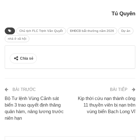
Tú Quyên
Chủ tịch FLC Trịnh Văn Quyết
ĐHĐCĐ bất thường năm 2026
Dự án
nhà ở xã hội
Chia sẻ
BÀI TRƯỚC
BÀI TIẾP
Bộ Tư lệnh Vùng Cảnh sát
Kịp thời cứu nạn thành công
biển 3 trao quyết định thăng
11 thuyền viên bị nạn trên
quân hàm, nâng lương trước
vùng biển Bạch Long Vĩ
niên hạn