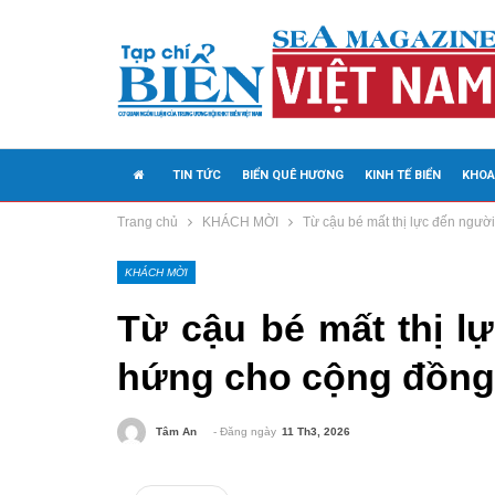
TIN TỨC
BIỂN QUÊ HƯƠNG
KINH TẾ BIỂN
KHOA
Trang chủ
KHÁCH MỜI
Từ cậu bé mất thị lực đến ngườ
MEDIA
KHÁCH MỜI
Từ cậu bé mất thị l
hứng cho cộng đồng 
- Đăng ngày
11 Th3, 2026
Tâm An