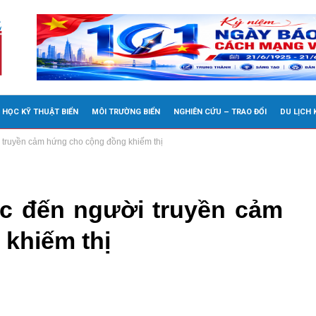
 HỌC KỸ THUẬT BIỂN
MÔI TRƯỜNG BIỂN
NGHIÊN CỨU – TRAO ĐỔI
DU LỊCH
i truyền cảm hứng cho cộng đồng khiếm thị
ực đến người truyền cảm
khiếm thị