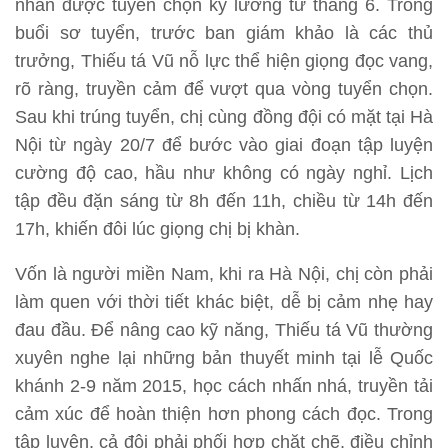
nhân được tuyển chọn kỹ lưỡng từ tháng 6. Trong
buổi sơ tuyển, trước ban giám khảo là các thủ
trưởng, Thiếu tá Vũ nỗ lực thể hiện giọng đọc vang,
rõ ràng, truyền cảm để vượt qua vòng tuyển chọn.
Sau khi trúng tuyển, chị cùng đồng đội có mặt tại Hà
Nội từ ngày 20/7 để bước vào giai đoạn tập luyện
cường độ cao, hầu như không có ngày nghỉ. Lịch
tập đều đặn sáng từ 8h đến 11h, chiều từ 14h đến
17h, khiến đôi lúc giọng chị bị khàn.
Vốn là người miền Nam, khi ra Hà Nội, chị còn phải
làm quen với thời tiết khác biệt, dễ bị cảm nhẹ hay
đau đầu. Để nâng cao kỹ năng, Thiếu tá Vũ thường
xuyên nghe lại những bản thuyết minh tại lễ Quốc
khánh 2-9 năm 2015, học cách nhấn nhá, truyền tải
cảm xúc để hoàn thiện hơn phong cách đọc. Trong
tập luyện, cả đội phải phối hợp chặt chẽ, điều chỉnh