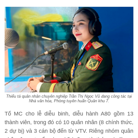
Thiếu tá quân nhân chuyên nghiệp Trần Thị Ngọc Vũ đang công tác tại
Nhà văn hóa, Phòng tuyên huấn Quân khu 7.
Tổ MC cho lễ diễu binh, diễu hành A80 gồm 13
thành viên, trong đó có 10 quân nhân (8 chính thức,
2 dự bị) và 3 cán bộ đến từ VTV. Riêng nhóm quân