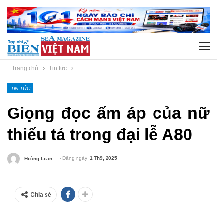
Trang chủ
Tin tức
TIN TỨC
Giọng đọc ấm áp của nữ
thiếu tá trong đại lễ A80
- Đăng ngày
1 Th9, 2025
Hoàng Loan
Chia sẻ