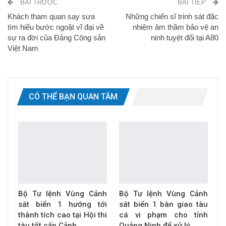
BÀI TRƯỚC
BÀI TIẾP
Khách tham quan say sưa
Những chiến sĩ trinh sát đặc
tìm hiểu bước ngoặt vĩ đại về
nhiệm âm thầm bảo vệ an
sự ra đời của Đảng Cộng sản
ninh tuyệt đối tại A80
Việt Nam
CÓ THỂ BẠN QUAN TÂM
Bộ Tư lệnh Vùng Cảnh
Bộ Tư lệnh Vùng Cảnh
sát biển 1 hướng tới
sát biển 1 bàn giao tàu
thành tích cao tại Hội thi
cá vi phạm cho tỉnh
tàu tốt cấp Cảnh…
Quảng Ninh để xử lý…