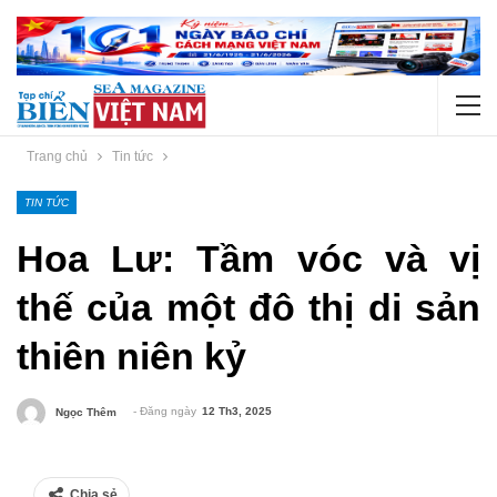
Trang chủ
Tin tức
TIN TỨC
Hoa Lư: Tầm vóc và vị
thế của một đô thị di sản
thiên niên kỷ
- Đăng ngày
12 Th3, 2025
Ngọc Thêm
Chia sẻ