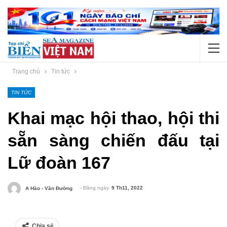
Trang chủ
Tin tức
TIN TỨC
Khai mạc hội thao, hội thi
sẵn sàng chiến đấu tại
Lữ đoàn 167
- Đăng ngày
9 Th11, 2022
A Hào - Văn Đường
Chia sẻ