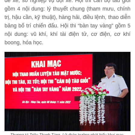
để xe, sổ nghiệp vụ đội xe. Hội thi cán bộ tàu giỏi
gồm 4 nội dung: lý thuyết chung (tham mưu, chính
trị, hậu cần, kỹ thuật), hàng hải, điều lệnh, thao diễn
bảng bố trí chiến đấu. Hội thi “bàn tay vàng” gồm 5
nội dung: vũ khí, khí tài điện tử, cơ điện, cơ khí
boong, hóa học.
Thượng tá Triệu Thanh Tùng, Lữ đoàn trưởng phát biểu khai mạc.