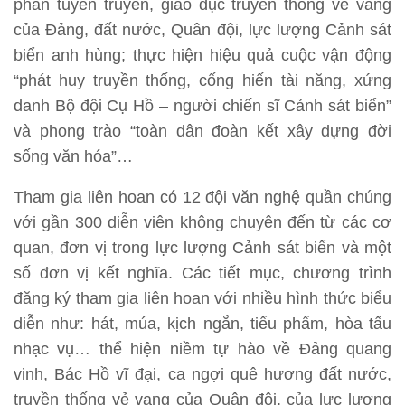
phần tuyên truyền, giáo dục truyền thống vẻ vang
của Đảng, đất nước, Quân đội, lực lượng Cảnh sát
biển anh hùng; thực hiện hiệu quả cuộc vận động
“phát huy truyền thống, cống hiến tài năng, xứng
danh Bộ đội Cụ Hồ – người chiến sĩ Cảnh sát biển”
và phong trào “toàn dân đoàn kết xây dựng đời
sống văn hóa”…
Tham gia liên hoan có 12 đội văn nghệ quần chúng
với gần 300 diễn viên không chuyên đến từ các cơ
quan, đơn vị trong lực lượng Cảnh sát biển và một
số đơn vị kết nghĩa. Các tiết mục, chương trình
đăng ký tham gia liên hoan với nhiều hình thức biểu
diễn như: hát, múa, kịch ngắn, tiểu phẩm, hòa tấu
nhạc vụ… thể hiện niềm tự hào về Đảng quang
vinh, Bác Hồ vĩ đại, ca ngợi quê hương đất nước,
truyền thống vẻ vang của Quân đội, của lực lượng