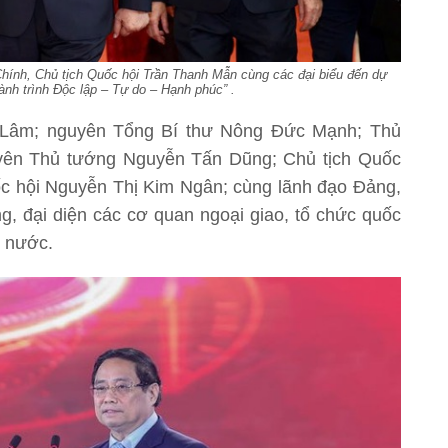
ính, Chủ tịch Quốc hội Trần Thanh Mẫn cùng các đại biểu đến dự
nh trình Độc lập – Tự do – Hạnh phúc” .
 Lâm; nguyên Tổng Bí thư Nông Đức Mạnh; Thủ
yên Thủ tướng Nguyễn Tấn Dũng; Chủ tịch Quốc
c hội Nguyễn Thị Kim Ngân; cùng lãnh đạo Đảng,
, đại diện các cơ quan ngoại giao, tổ chức quốc
i nước.