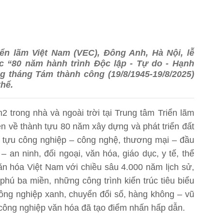
iển lãm Việt Nam (VEC), Đông Anh, Hà Nội, lễ
c “80 năm hành trình Độc lập - Tự do - Hạnh
 tháng Tám thành công (19/8/1945-19/8/2025)
hể.
 trong nhà và ngoài trời tại Trung tâm Triển lãm
iện về thành tựu 80 năm xây dựng và phát triển đất
nh tựu công nghiệp – công nghệ, thương mại – đầu
 an ninh, đối ngoại, văn hóa, giáo dục, y tế, thể
văn hóa Việt Nam với chiều sâu 4.000 năm lịch sử,
phú ba miền, những công trình kiến trúc tiêu biểu
công nghiệp xanh, chuyển đổi số, hàng không – vũ
 công nghiệp văn hóa đã tạo điểm nhấn hấp dẫn.