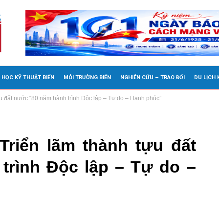
 HỌC KỸ THUẬT BIỂN
MÔI TRƯỜNG BIỂN
NGHIÊN CỨU – TRAO ĐỔI
DU LỊCH
ựu đất nước “80 năm hành trình Độc lập – Tự do – Hạnh phúc”
Triển lãm thành tựu đất
trình Độc lập – Tự do –