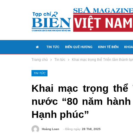
TIN TỨC
BIỂN QUÊ HƯƠNG
KINH TẾ BIỂN
KHOA
Trang chủ
Tin tức
Khai mạc trọng thể Triển lãm thành t
MEDIA
TIN TỨC
Khai mạc trọng thể 
nước “80 năm hành 
Hạnh phúc”
- Đăng ngày
28 Th8, 2025
Hoàng Loan