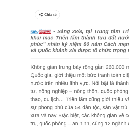
Chia sẻ
- Sáng 28/8, tại Trung tâm Tr
khai mạc Triển lãm thành tựu đất nướ
phúc” nhân kỷ niệm 80 năm Cách mạng
và Quốc khánh 2/9 được tổ chức trọng t
Không gian trưng bày rộng gần 260.000 m2
Quốc gia, giới thiệu một bức tranh toàn d
nước trên nhiều lĩnh vực. Nổi bật là thà
tư, nông nghiệp – nông thôn, quốc phòng –
thao, du lịch… Triển lãm cũng giới thiệu 
sự phong phú của 54 dân tộc, sản vật trù 
xưa và nay. Đặc biệt, các không gian về 
trụ, quốc phòng – an ninh, cùng 12 ngành