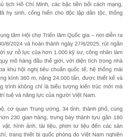
hủ tịch Hồ Chí Minh, các bậc tiền bối cách mạng,
ã hy sinh, cống hiến cho độc lập dân tộc, thống
rung tâm Hội chợ Triển lãm Quốc gia – nơi diễn ra
30/8/2024 và hoàn thành ngày 27/6/2025, rút ngắn
với sự nỗ lực của hơn 1.000 kỹ sư, công nhân làm
 quy mô hàng đầu thế giới, với diện tích trong nhà
a khu hội nghị tiêu chuẩn quốc tế, hệ thống mái
ờng kính 360 m, nặng 24.000 tấn, được thiết kế và
g trình không chỉ là biểu tượng kiến trúc mới mà
trí tuệ và năng lực của người Việt Nam.
bộ, cơ quan Trung ương, 34 tỉnh, thành phố, cùng
hơn 230 gian hàng, trưng bày thành tựu gần 180
ật, hình ảnh, tài liệu, phim tư liệu đến các sản
í, trang thiết bị quốc phòng do Việt Nam nghiên