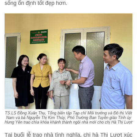
sống ổn định tốt đẹp hơn.
TS.LS Đồng Xuân Thụ, Tổng biên tập Tạp chí Môi trường và Đô thị Việt
Nam và bà Nguyễn Thị Kim Thúy, Phó Trưởng Ban Tuyên giáo Tỉnh ủy
Hưng Yên trao chìa khóa khánh thành ngôi nhà mới cho chị Hà Thị Lượt
Tại buổi lễ trao nhà tình nghĩa, chị hà Thị Lượt xúc