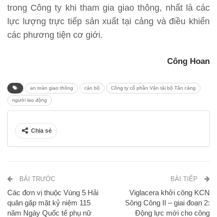
trong Công ty khi tham gia giao thông, nhất là các
lực lượng trực tiếp sản xuất tại cảng và điều khiển
các phương tiện cơ giới.
Công Hoan
an toàn giao thông
cán bộ
Công ty cổ phần Vận tải bộ Tân cảng
người lao động
Chia sẻ
BÀI TRƯỚC
BÀI TIẾP
Các đơn vị thuộc Vùng 5 Hải
Viglacera khởi công KCN
quân gặp mặt kỷ niệm 115
Sông Công II – giai đoạn 2:
năm Ngày Quốc tế phụ nữ
Động lực mới cho công