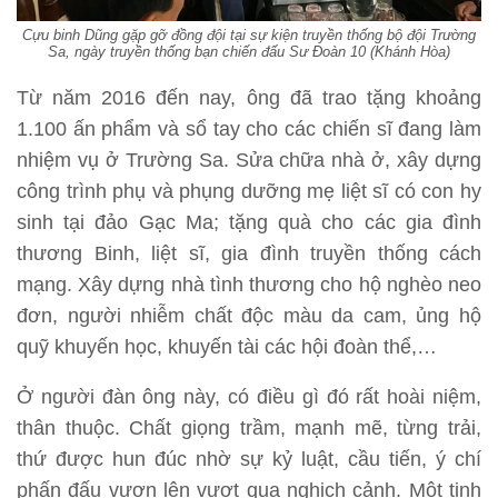
Cựu binh Dũng gặp gỡ đồng đội tại sự kiện truyền thống bộ đội Trường
Sa, ngày truyền thống bạn chiến đấu Sư Đoàn 10 (Khánh Hòa)
Từ năm 2016 đến nay, ông đã trao tặng khoảng
1.100 ấn phẩm và sổ tay cho các chiến sĩ đang làm
nhiệm vụ ở Trường Sa. Sửa chữa nhà ở, xây dựng
công trình phụ và phụng dưỡng mẹ liệt sĩ có con hy
sinh tại đảo Gạc Ma; tặng quà cho các gia đình
thương Binh, liệt sĩ, gia đình truyền thống cách
mạng. Xây dựng nhà tình thương cho hộ nghèo neo
đơn, người nhiễm chất độc màu da cam, ủng hộ
quỹ khuyến học, khuyến tài các hội đoàn thể,…
Ở người đàn ông này, có điều gì đó rất hoài niệm,
thân thuộc. Chất giọng trầm, mạnh mẽ, từng trải,
thứ được hun đúc nhờ sự kỷ luật, cầu tiến, ý chí
phấn đấu vươn lên vượt qua nghịch cảnh. Một tinh