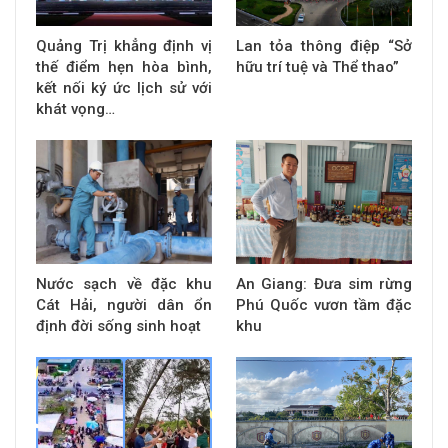
Quảng Trị khẳng định vị
Lan tỏa thông điệp “Sở
thế điểm hẹn hòa bình,
hữu trí tuệ và Thể thao”
kết nối ký ức lịch sử với
khát vọng…
Nước sạch về đặc khu
An Giang: Đưa sim rừng
Cát Hải, người dân ổn
Phú Quốc vươn tầm đặc
định đời sống sinh hoạt
khu