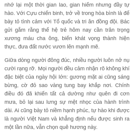
nhớ lại một thời gian lao, gian hiểm nhưng đầy tự
hào. Với Cựu chiến binh, trở về trong hòa bình là để
bày tỏ tình cảm với Tổ quốc và tri ân đồng đội. Bác
gửi gắm rằng thế hệ trẻ hôm nay cần trân trọng
xương máu cha ông, biến khát vọng thành hiện
thực, đưa đất nước vươn lên mạnh mẽ.
Giữa dòng người đông đúc, nhiều người luôn nở nụ
cười rạng rỡ. Mọi người đều cảm nhận rõ không khí
đặc biệt của ngày hội lớn: gương mặt ai cũng sáng
bừng, cờ đỏ sao vàng tung bay khắp nơi. Chính
điều đó đã khiến tất cả dường như quên đi cơn
mưa, bỏ lại sau lưng sự mệt nhọc của hành trình
dài. Ai cũng bày tỏ niềm hạnh phúc, tự hào khi được
là người Việt Nam và khẳng định nếu được sinh ra
một lần nữa, vẫn chọn quê hương này.