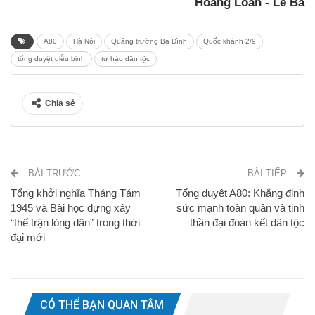
Hoàng Loan - Lê Ba
A80
Hà Nội
Quảng trường Ba Đình
Quốc khánh 2/9
tổng duyệt diễu binh
tự hào dân tộc
Chia sẻ
BÀI TRƯỚC
BÀI TIẾP
Tổng khởi nghĩa Tháng Tám
Tổng duyệt A80: Khẳng định
1945 và Bài học dựng xây
sức mạnh toàn quân và tinh
“thế trận lòng dân” trong thời
thần đại đoàn kết dân tộc
đại mới
CÓ THỂ BẠN QUAN TÂM