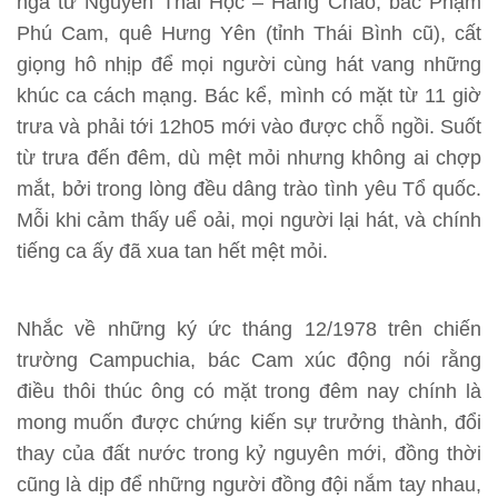
ngã tư Nguyễn Thái Học – Hàng Cháo, bác Phạm
Phú Cam, quê Hưng Yên (tỉnh Thái Bình cũ), cất
giọng hô nhịp để mọi người cùng hát vang những
khúc ca cách mạng. Bác kể, mình có mặt từ 11 giờ
trưa và phải tới 12h05 mới vào được chỗ ngồi. Suốt
từ trưa đến đêm, dù mệt mỏi nhưng không ai chợp
mắt, bởi trong lòng đều dâng trào tình yêu Tổ quốc.
Mỗi khi cảm thấy uể oải, mọi người lại hát, và chính
tiếng ca ấy đã xua tan hết mệt mỏi.
Nhắc về những ký ức tháng 12/1978 trên chiến
trường Campuchia, bác Cam xúc động nói rằng
điều thôi thúc ông có mặt trong đêm nay chính là
mong muốn được chứng kiến sự trưởng thành, đổi
thay của đất nước trong kỷ nguyên mới, đồng thời
cũng là dịp để những người đồng đội nắm tay nhau,