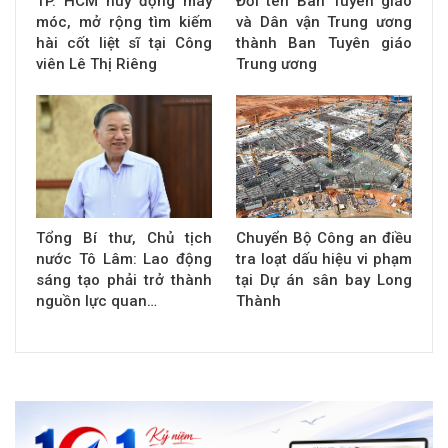
TP. HCM huy động máy
Đổi tên Ban Tuyên giáo
móc, mở rộng tìm kiếm
và Dân vận Trung ương
hài cốt liệt sĩ tại Công
thành Ban Tuyên giáo
viên Lê Thị Riêng
Trung ương
Tổng Bí thư, Chủ tịch
Chuyển Bộ Công an điều
nước Tô Lâm: Lao động
tra loạt dấu hiệu vi phạm
sáng tạo phải trở thành
tại Dự án sân bay Long
nguồn lực quan…
Thành