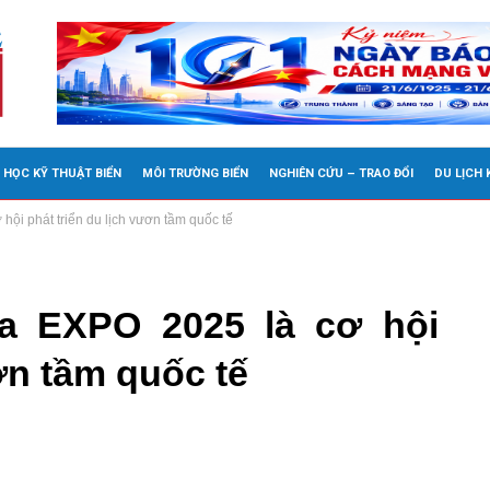
 HỌC KỸ THUẬT BIỂN
MÔI TRƯỜNG BIỂN
NGHIÊN CỨU – TRAO ĐỔI
DU LỊCH
hội phát triển du lịch vươn tầm quốc tế
ia EXPO 2025 là cơ hội
ơn tầm quốc tế