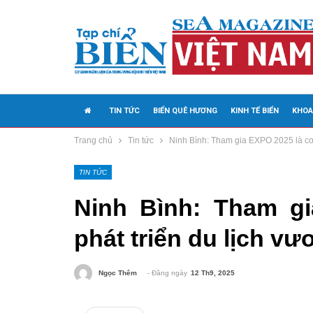
TIN TỨC
BIỂN QUÊ HƯƠNG
KINH TẾ BIỂN
KHOA
Trang chủ
Tin tức
Ninh Bình: Tham gia EXPO 2025 là cơ 
MEDIA
TIN TỨC
Ninh Bình: Tham g
phát triển du lịch vư
- Đăng ngày
12 Th9, 2025
Ngọc Thêm