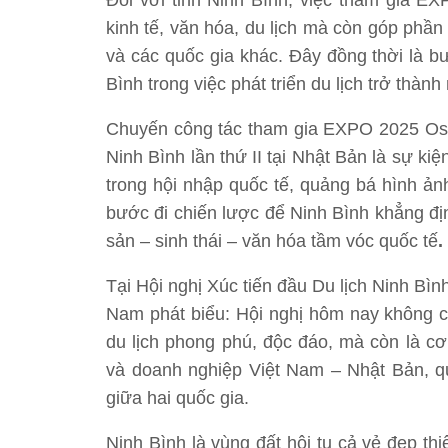
Đối với tỉnh Ninh Bình, việc tham gia EX
kinh tế, văn hóa, du lịch mà còn góp phầ
và các quốc gia khác. Đây đồng thời là b
Bình trong việc phát triển du lịch trở thàn
Chuyến công tác tham gia EXPO 2025 Osak
Ninh Bình lần thứ II tại Nhật Bản là sự kiệ
trong hội nhập quốc tế, quảng bá hình ảnh
bước đi chiến lược để Ninh Bình khẳng định
sản – sinh thái – văn hóa tầm vóc quốc tế
.
Tại Hội nghị Xúc tiến đầu Du lịch Ninh Bì
Nam phát biểu: Hội nghị hôm nay không ch
du lịch phong phú, độc đáo, mà còn là c
và doanh nghiệp Việt Nam – Nhật Bản, q
giữa hai quốc gia.
Ninh Bình là vùng đất hội tụ cả vẻ đẹp thi