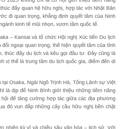
PO 2025 không chỉ là cơ hội giới thiệu tiềm năng
n thúc đẩy quan hệ hữu nghị, hợp tác với Nhật Bản
ước đi quan trọng, khẳng định quyết tâm của Ninh
h ngành kinh tế mũi nhọn, vươn tầm quốc tế.
a – Kansai và tổ chức Hội nghị Xúc tiến Du lịch
n đối ngoại quan trọng, thể hiện quyết tâm của tỉnh
, thúc đẩy du lịch và kêu gọi đầu tư. Đây cũng là
 vị thế là trung tâm du lịch quốc gia, điểm đến di
nh tại Osaka, Ngài Ngô Trịnh Hà, Tổng Lãnh sự Việt
ỉ là dịp để Ninh Bình giới thiệu những tiềm năng
ơ hội để tăng cường hợp tác giữa các địa phương
ua đó vun đắp những cây cầu hữu nghị bền chặt
ên nhiên kỳ vĩ và chiều sâu văn hóa – lịch sử. Với