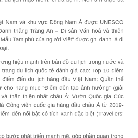
 Việt Nam và khu vực Đông Nam Á được UNESCO
Danh thắng Tràng An – Di sản Văn hoá và thiên
ờ Mẫu Tam phủ của người Việt” được ghi danh là di
oại.
ơng hiệu mạnh trên bản đồ du lịch trong nước và
trang du lịch quốc tế đánh giá cao: Top 10 điểm
10 điểm đến du lịch hàng đầu Việt Nam; Quần thể
ử cho hạng mục “Điểm đến tạo ảnh hưởng” (giải
 và thân thiện nhất châu Á; Vườn Quốc gia Cúc
là Công viên quốc gia hàng đầu châu Á từ 2019-
iểm đến nổi bật có tích xanh đặc biệt (Travellers’
có bước phát triển mạnh mẽ, góp phần quan trọng