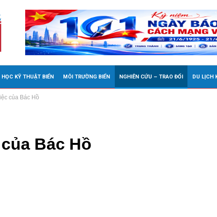
 HỌC KỸ THUẬT BIỂN
MÔI TRƯỜNG BIỂN
NGHIÊN CỨU – TRAO ĐỔI
DU LỊCH
iệc của Bác Hồ
 của Bác Hồ