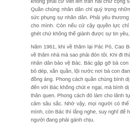
không phải cứ viết lên trán hai chữ cộng
Quần chúng nhân dân chỉ quý trọng những 
sức phụng sự nhân dân. Phải yêu thương d
cho mình. Còn nếu cứ cậy quyền lực chỉ 
ghét chứ không thể giành được sự tin yêu
Năm 1961, khi về thăm lại Pác Pó, Cao Bằ
về thăm nhà mà sao phải đón tôi. Khi đi 
nhân dân bảo vệ Bác. Bác gặp gỡ bà con 
bỏ dép, xắn quần, lội nước nơi bà con đa
đồng áng. Phong cách quần chúng bình dị 
đến với Bác không chút e ngại, mà bình d
thân quen. Phong cách đó làm cho lãnh t
cảm sâu sắc. Nhờ vậy, mọi người có thể 
mình, còn Bác thì lắng nghe, suy nghĩ để 
người đang phải gánh chịu.