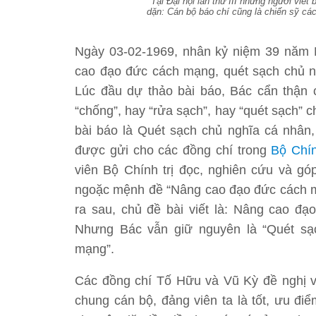
Tại Đại hội lần thứ III những người viế
dặn: Cán bộ báo chí cũng là chiến sỹ các
Ngày 03-02-1969, nhân kỷ niệm 39 năm N
cao đạo đức cách mạng, quét sạch chủ n
Lúc đầu dự thảo bài báo, Bác cẩn thận 
“chống”, hay “rửa sạch”, hay “quét sạch”
bài báo là Quét sạch chủ nghĩa cá nhân
được gửi cho các đồng chí trong
Bộ Chín
viên Bộ Chính trị đọc, nghiên cứu và gó
ngoặc mệnh đề “Nâng cao đạo đức cách mạ
ra sau, chủ đề bài viết là: Nâng cao đ
Nhưng Bác vẫn giữ nguyên là “Quét sạ
mạng”.
Các đồng chí Tố Hữu và Vũ Kỳ đề nghị vớ
chung cán bộ, đảng viên ta là tốt, ưu điể