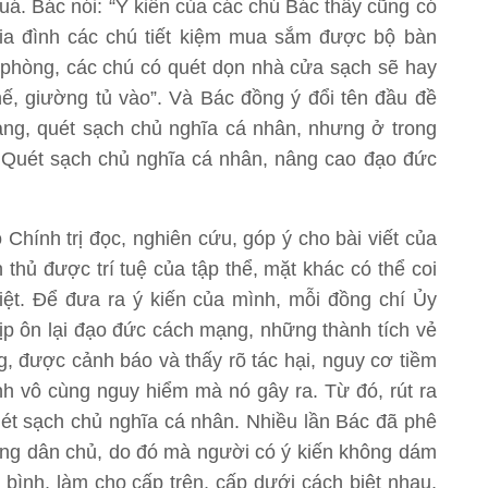
á. Bác nói: “Ý kiến của các chú Bác thấy cũng có
ia đình các chú tiết kiệm mua sắm được bộ bàn
 phòng, các chú có quét dọn nhà cửa sạch sẽ hay
ế, giường tủ vào”. Và Bác đồng ý đổi tên đầu đề
ng, quét sạch chủ nghĩa cá nhân, nhưng ở trong
à Quét sạch chủ nghĩa cá nhân, nâng cao đạo đức
Chính trị đọc, nghiên cứu, góp ý cho bài viết của
 thủ được trí tuệ của tập thể, mặt khác có thể coi
 biệt. Để đưa ra ý kiến của mình, mỗi đồng chí Ủy
 dịp ôn lại đạo đức cách mạng, những thành tích vẻ
 được cảnh báo và thấy rõ tác hại, nguy cơ tiềm
h vô cùng nguy hiểm mà nó gây ra. Từ đó, rút ra
ét sạch chủ nghĩa cá nhân. Nhiều lần Bác đã phê
ông dân chủ, do đó mà người có ý kiến không dám
ình, làm cho cấp trên, cấp dưới cách biệt nhau,