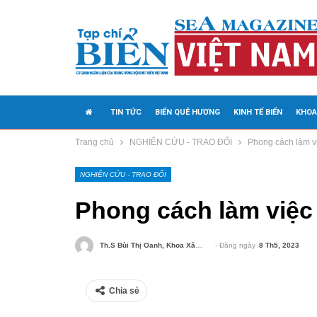
TIN TỨC
BIỂN QUÊ HƯƠNG
KINH TẾ BIỂN
KHOA
Trang chủ
NGHIÊN CỨU - TRAO ĐỔI
Phong cách làm v
MEDIA
NGHIÊN CỨU - TRAO ĐỔI
Phong cách làm việc
- Đăng ngày
8 Th5, 2023
Th.s Bùi Thị Oanh, Khoa Xây Dựng Đảng, Trường Đào Tạo Cán Bộ Lê Hồng Phong.
Chia sẻ