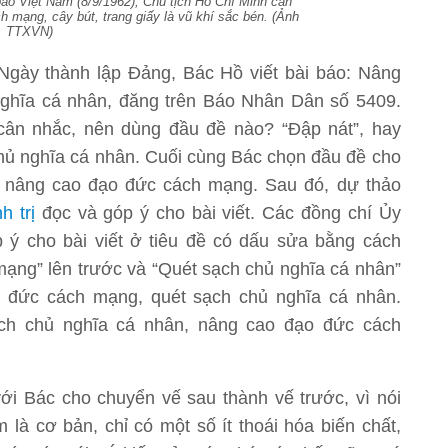
t báo Việt Nam (8/9/1962), Chủ tịch Hồ Chí Minh căn
h mạng, cây bút, trang giấy là vũ khí sắc bén. (Ảnh
TTXVN)
gày thành lập Đảng, Bác Hồ viết bài báo: Nâng
ghĩa cá nhân, đăng trên Báo Nhân Dân số 5409.
cân nhắc, nên dùng đầu đề nào? “Đập nát”, hay
 chủ nghĩa cá nhân. Cuối cùng Bác chọn đầu đề cho
, nâng cao đạo đức cách mạng. Sau đó, dự thảo
h trị
đọc và góp ý cho bài viết. Các đồng chí Ủy
p ý cho bài viết ở tiêu đề có dấu sửa bằng cách
ng” lên trước và “Quét sạch chủ nghĩa cá nhân”
ạo đức cách mạng, quét sạch chủ nghĩa cá nhân.
ch chủ nghĩa cá nhân, nâng cao đạo đức cách
i Bác cho chuyển vế sau thành vế trước, vì nói
m là cơ bản, chỉ có một số ít thoái hóa biến chất,