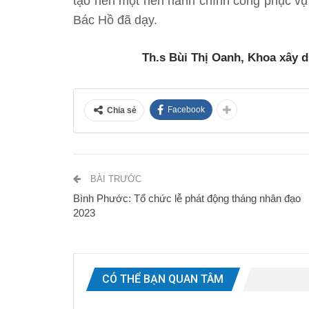
tạo nên một nền hành chính công phục vụ 
Bác Hồ đã dạy.
Th.s Bùi Thị Oanh, Khoa xây 
Facebook
Chia sẻ
BÀI TRƯỚC
Bình Phước: Tổ chức lễ phát động tháng nhân đạo
2023
CÓ THỂ BẠN QUAN TÂM