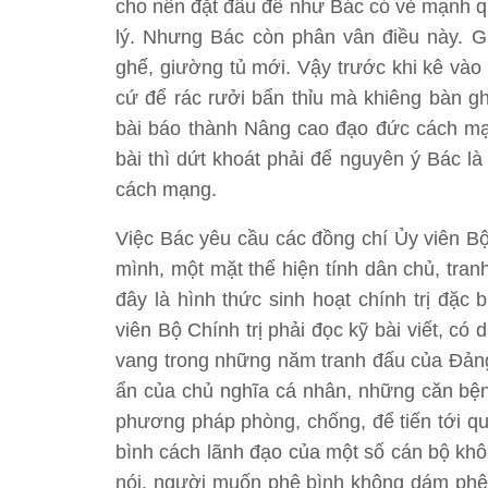
cho nên đặt đầu đề như Bác có vẻ mạnh qu
lý. Nhưng Bác còn phân vân điều này. G
ghế, giường tủ mới. Vậy trước khi kê vào
cứ để rác rưởi bẩn thỉu mà khiêng bàn gh
bài báo thành Nâng cao đạo đức cách mạ
bài thì dứt khoát phải để nguyên ý Bác l
cách mạng.
Việc Bác yêu cầu các đồng chí Ủy viên Bộ 
mình, một mặt thể hiện tính dân chủ, tranh
đây là hình thức sinh hoạt chính trị đặc
viên Bộ Chính trị phải đọc kỹ bài viết, có
vang trong những năm tranh đấu của Đảng,
ẩn của chủ nghĩa cá nhân, những căn bện
phương pháp phòng, chống, để tiến tới qu
bình cách lãnh đạo của một số cán bộ kh
nói, người muốn phê bình không dám phê b