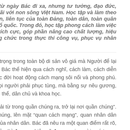
từ ngày Bác đi xa, nhưng tư tưởng, đạo đức,
i với non sông Việt Nam. Học tập và làm theo
, liên tục của toàn Đảng, toàn dân, toàn quân
Tổ quốc. Trong đó, học tập phong cách làm việc
ích cực, góp phần nâng cao chất lượng, hiệu
g chức trong thực thi công vụ, phục vụ nhân
ọng trong toàn bộ di sản vô giá mà Người để lại
 Bác thể hiện qua cách nghĩ, cách làm, cách diễn
ộc đời hoạt động cách mạng sôi nổi và phong phú.
i người phải phục tùng, mà bằng sự nêu gương,
 thể, dân chủ và khoa học.
i từ trong quần chúng ra, trở lại nơi quần chúng”.
chúng, lên mặt “quan cách mạng”, quan nhân dân
của nhân dân. Bác đã nêu ra một quan điểm rất rõ,