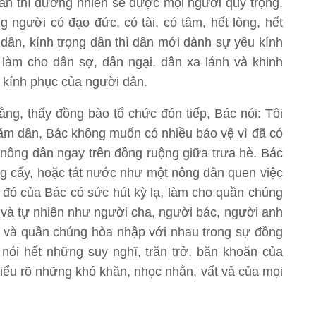
 sản thì đương nhiên sẽ được mọi người quý trọng.
người có đạo đức, có tài, có tâm, hết lòng, hết
ân, kính trọng dân thì dân mới dành sự yêu kính
làm cho dân sợ, dân ngại, dân xa lánh và khinh
, kính phục của người dân.
ng, thấy đồng bào tổ chức đón tiếp, Bác nói: Tôi
thăm dân, Bác không muốn có nhiều bảo vệ vì đã có
nông dân ngay trên đồng ruộng giữa trưa hè. Bác
ng cấy, hoặc tát nước như một nông dân quen việc
đó của Bác có sức hút kỳ lạ, làm cho quần chúng
ị và tự nhiên như người cha, người bác, người anh
ụ và quần chúng hòa nhập với nhau trong sự đồng
nói hết những suy nghĩ, trăn trở, băn khoăn của
hiểu rõ những khó khăn, nhọc nhằn, vất vả của mọi