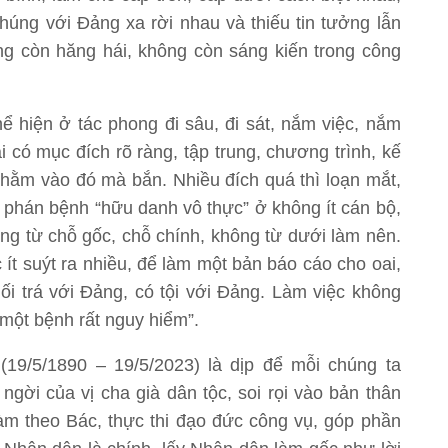
úng với Đảng xa rời nhau và thiếu tin tưởng lẫn
g còn hăng hái, không còn sáng kiến trong công
 hiện ở tác phong đi sâu, đi sát, nắm việc, nắm
i có mục đích rõ ràng, tập trung, chương trình, kế
 nhằm vào đó mà bắn. Nhiều đích quá thì loạn mắt,
 phán bệnh “hữu danh vô thực” ở không ít cán bộ,
ông từ chỗ gốc, chỗ chính, không từ dưới làm nên.
ít suýt ra nhiều, để làm một bản báo cáo cho oai,
dối trá với Đảng, có tội với Đảng. Làm việc không
à một bệnh rất nguy hiểm”.
19/5/1890 – 19/5/2023) là dịp để mỗi chúng ta
ời của vị cha già dân tộc, soi rọi vào bản thân
m theo Bác, thực thi đạo đức công vụ, góp phần