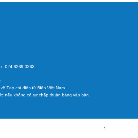
x: 024 6269 0363
m
về Tạp chí điện tử Biển Việt Nam.
ức nếu không có sự chấp thuận bằng văn bản.
\