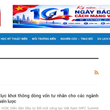
 HỌC KỸ THUẬT BIỂN
MÔI TRƯỜNG BIỂN
NGHIÊN CỨU – TRAO ĐỔI
DU LỊCH
 lực khơi thông dòng vốn tư nhân cho các ngành
iến lược
P. HCM, Diễn đàn Đầu tư Đổi mới sáng tạo Việt Nam (VIPC Summit