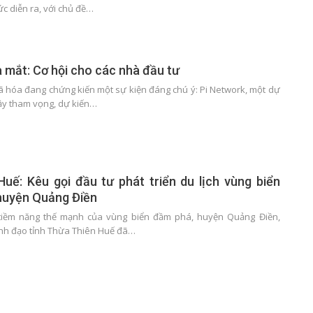
ức diễn ra, với chủ đề…
a mắt: Cơ hội cho các nhà đầu tư
mã hóa đang chứng kiến một sự kiện đáng chú ý: Pi Network, một dự
ầy tham vọng, dự kiến…
uế: Kêu gọi đầu tư phát triển du lịch vùng biển
huyện Quảng Điền
iềm năng thế mạnh của vùng biển đầm phá, huyện Quảng Điền,
ãnh đạo tỉnh Thừa Thiên Huế đã…