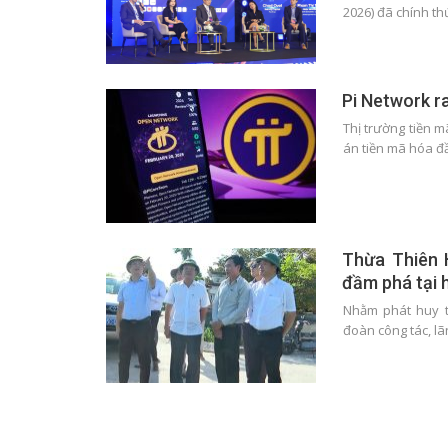
2026) đã chính th
Pi Network r
Thị trường tiền 
án tiền mã hóa đ
Thừa Thiên H
đầm phá tại 
Nhằm phát huy t
đoàn công tác, l