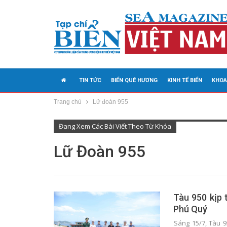
TIN TỨC
BIỂN QUÊ HƯƠNG
KINH TẾ BIỂN
KHOA
Trang chủ
Lữ đoàn 955
MEDIA
Đang Xem Các Bài Viết Theo Từ Khóa
Lữ Đoàn 955
Tàu 950 kịp 
Phú Quý
Sáng 15/7, Tàu 9