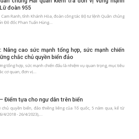
Quân chủng Hải quân kiểm tra đơn vị vững mạnh
i Lữ đoàn 955
TP Cam Ranh, tỉnh Khánh Hòa, đoàn công tác Bộ tư lệnh Quân chủng
ẩn Đô đốc Phan Tuấn Hùng…
: Nâng cao sức mạnh tổng hợp, sức mạnh chiến
vững chắc chủ quyền biển đảo
ợng tổng hợp, sức mạnh chiến đấu là nhiệm vụ quan trọng, mục tiêu
ác cơ quan, đơn vị…
– Điểm tựa cho ngư dân trên biển
 chủ quyền biển, đảo thiêng liêng của Tổ quốc, 5 năm qua, kể từ
6/4/2018 - 26/4/2023),…