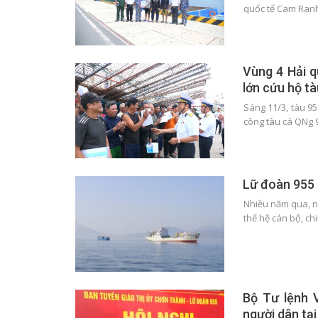
quốc tế Cam Ran
Vùng 4 Hải 
lớn cứu hộ t
Sáng 11/3, tàu 95
công tàu cá QNg 
Lữ đoàn 955 
Nhiều năm qua, n
thế hệ cán bộ, ch
Bộ Tư lệnh 
người dân tạ