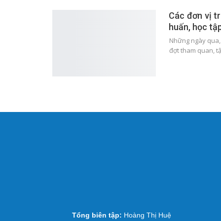
Các đơn vị t
huấn, học tậ
Những ngày qua, 
đợt tham quan, t
Tổng biên tập:
Hoàng Thị Huệ