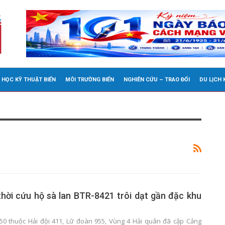
 HỌC KỸ THUẬT BIỂN
MÔI TRƯỜNG BIỂN
NGHIÊN CỨU – TRAO ĐỔI
DU LỊCH
thời cứu hộ sà lan BTR-8421 trôi dạt gần đặc khu
50 thuộc Hải đội 411, Lữ đoàn 955, Vùng 4 Hải quân đã cập Cảng