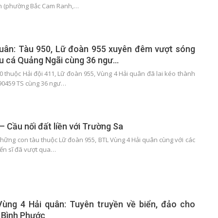
h (phường Bắc Cam Ranh,…
quân: Tàu 950, Lữ đoàn 955 xuyên đêm vượt sóng
àu cá Quảng Ngãi cùng 36 ngư…
0 thuộc Hải đội 411, Lữ đoàn 955, Vùng 4 Hải quân đã lai kéo thành
90459 TS cùng 36 ngư…
– Cầu nối đất liền với Trường Sa
hững con tàu thuộc Lữ đoàn 955, BTL Vùng 4 Hải quân cùng với các
iến sĩ đã vượt qua…
Vùng 4 Hải quân: Tuyên truyền về biển, đảo cho
i Bình Phước