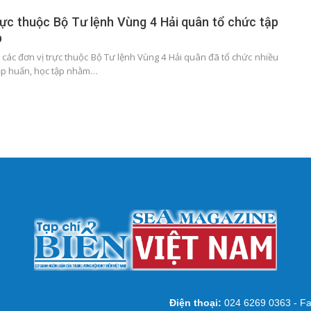
rực thuộc Bộ Tư lệnh Vùng 4 Hải quân tổ chức tập
p
các đơn vị trực thuộc Bộ Tư lệnh Vùng 4 Hải quân đã tổ chức nhiều
ập huấn, học tập nhằm…
Điện thoại:
024 6269 0363 - Fa