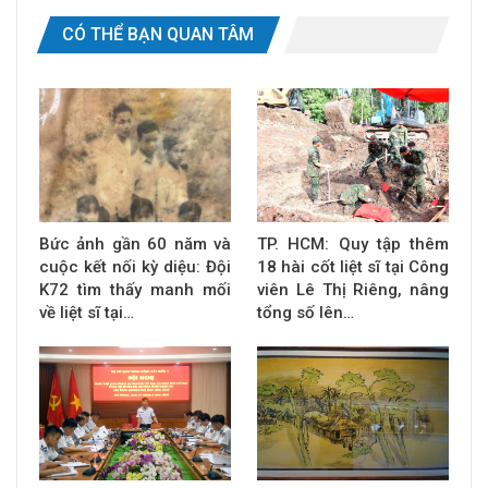
CÓ THỂ BẠN QUAN TÂM
Bức ảnh gần 60 năm và
TP. HCM: Quy tập thêm
cuộc kết nối kỳ diệu: Đội
18 hài cốt liệt sĩ tại Công
K72 tìm thấy manh mối
viên Lê Thị Riêng, nâng
về liệt sĩ tại…
tổng số lên…