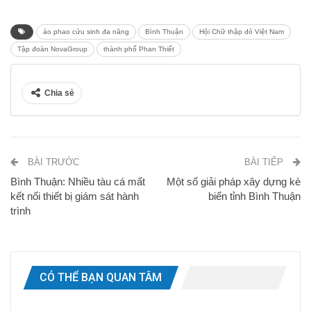
áo phao cứu sinh đa năng
Bình Thuận
Hội Chữ thập đỏ Việt Nam
Tập đoàn NovaGroup
thành phố Phan Thiết
Chia sẻ
BÀI TRƯỚC
BÀI TIẾP
Bình Thuận: Nhiều tàu cá mất
Một số giải pháp xây dựng kè
kết nối thiết bị giám sát hành
biển tỉnh Bình Thuận
trình
CÓ THỂ BẠN QUAN TÂM