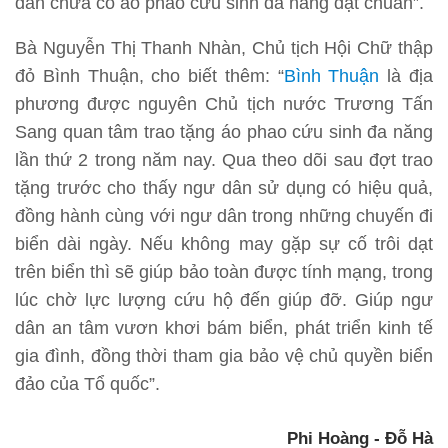
dân chưa có áo phao cứu sinh đa năng đạt chuẩn”.
Bà Nguyễn Thị Thanh Nhàn, Chủ tịch Hội Chữ thập
đỏ Bình Thuận, cho biết thêm: “
Bình Thuận
là địa
phương được nguyên Chủ tịch nước Trương Tấn
Sang quan tâm trao tặng áo phao cứu sinh đa năng
lần thứ 2 trong năm nay. Qua theo dõi sau đợt trao
tặng trước cho thấy ngư dân sử dụng có hiệu quả,
đồng hành cùng với ngư dân trong những chuyến đi
biển dài ngày. Nếu không may gặp sự cố trôi dạt
trên biển thì sẽ giúp bảo toàn được tính mạng, trong
lúc chờ lực lượng cứu hộ đến giúp đỡ. Giúp ngư
dân an tâm vươn khơi bám biển, phát triển kinh tế
gia đình, đồng thời tham gia bảo vệ chủ quyền biển
đảo của Tổ quốc”.
Phi Hoàng - Đỗ Hà