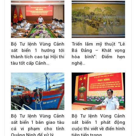
Bộ Tư lệnh Vùng Cảnh
Triển lãm mỹ thuật “Lê
sát biển 1 hướng tới
Bá Đảng – Khát vọng
thành tích cao tại Hội thi
hòa bình”: Điểm hẹn
tàu tốt cấp Cảnh…
nghệ…
Bộ Tư lệnh Vùng Cảnh
Bộ Tư lệnh Vùng Cảnh
sát biển 1 bàn giao tàu
sát biển 1 phát động
cá vi phạm cho tỉnh
cuộc thi viết về điển hình
Quảng Ninh để xử lý…
tiên tiến trong…