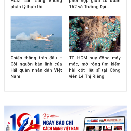
HCM sẵn sàng khung
phối hợp giữa Lữ đoàn
pháp lý thực thi
162 và Trường Đại…
Chiến thắng trận đầu –
TP. HCM huy động máy
Cội nguồn bản lĩnh của
móc, mở rộng tìm kiếm
Hải quân nhân dân Việt
hài cốt liệt sĩ tại Công
Nam
viên Lê Thị Riêng