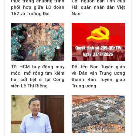
thực trong chương trình
Cội nguồn bản lĩnh của
phối hợp giữa Lữ đoàn
Hải quân nhân dân Việt
162 và Trường Đại…
Nam
TP. HCM huy động máy
Đổi tên Ban Tuyên giáo
móc, mở rộng tìm kiếm
và Dân vận Trung ương
hài cốt liệt sĩ tại Công
thành Ban Tuyên giáo
viên Lê Thị Riêng
Trung ương