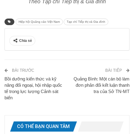
Theo Tạp chí Tiếp thị & Gia đình
Hiệp hội Quảng cáo Việt Nam
Tạp chí Tiếp thị và Gia đình
Chia sẻ
BÀI TRƯỚC
BÀI TIẾP
Bồi dưỡng kiến thức và kỹ
Quảng Bình: Một cán bộ làm
năng đối ngoại, hội nhập quốc
đơn phản đối kết luận thanh
tế trong lực lượng Cảnh sát
tra của Sở TN-MT
biển
CÓ THỂ BẠN QUAN TÂM