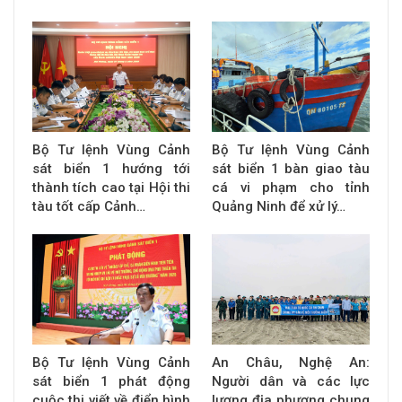
Bộ Tư lệnh Vùng Cảnh
Bộ Tư lệnh Vùng Cảnh
sát biển 1 hướng tới
sát biển 1 bàn giao tàu
thành tích cao tại Hội thi
cá vi phạm cho tỉnh
tàu tốt cấp Cảnh…
Quảng Ninh để xử lý…
Bộ Tư lệnh Vùng Cảnh
An Châu, Nghệ An:
sát biển 1 phát động
Người dân và các lực
cuộc thi viết về điển hình
lượng địa phương chung