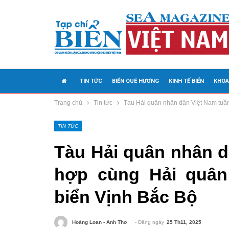
TIN TỨC
BIỂN QUÊ HƯƠNG
KINH TẾ BIỂN
KHOA
Trang chủ
Tin tức
Tàu Hải quân nhân dân Việt Nam tuần
MEDIA
TIN TỨC
Tàu Hải quân nhân dâ
hợp cùng Hải quân
biển Vịnh Bắc Bộ
- Đăng ngày
25 Th11, 2025
Hoàng Loan - Anh Thơ