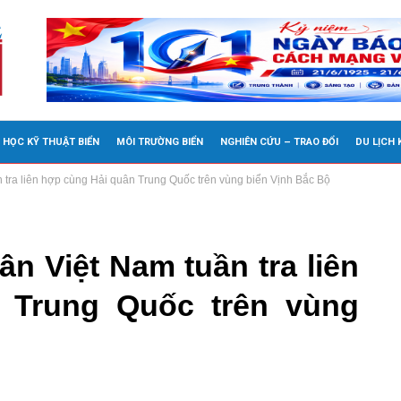
 HỌC KỸ THUẬT BIỂN
MÔI TRƯỜNG BIỂN
NGHIÊN CỨU – TRAO ĐỔI
DU LỊCH
 tra liên hợp cùng Hải quân Trung Quốc trên vùng biển Vịnh Bắc Bộ
n Việt Nam tuần tra liên
 Trung Quốc trên vùng