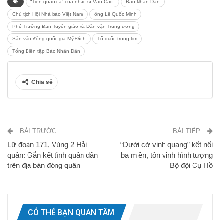
“Tiến quân ca” của nhạc sĩ Văn Cao.
Báo Nhân Dân
Chủ tịch Hội Nhà báo Việt Nam
ông Lê Quốc Minh
Phó Trưởng Ban Tuyên giáo và Dân vận Trung ương
Sân vận động quốc gia Mỹ Đình
Tổ quốc trong tim
Tổng Biên tập Báo Nhân Dân
Chia sẻ
BÀI TRƯỚC
BÀI TIẾP
Lữ đoàn 171, Vùng 2 Hải
“Dưới cờ vinh quang” kết nối
quân: Gắn kết tình quân dân
ba miền, tôn vinh hình tượng
trên địa bàn đóng quân
Bộ đội Cụ Hồ
CÓ THỂ BẠN QUAN TÂM