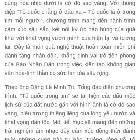
cùng hòa nhịp dưới lá cờ đỏ sao vàng. Với thông
điệp “Tổ quốc chẳng ở đâu xa – Tổ quốc là ở trong
tim mỗi người”, chương trình mang đến hành trình
cảm xúc sâu sắc, kết nối ký ức hào hùng của quá
khứ với khát vọng vươn mình của hiện tại và tương
lai. Đây là món quà nghệ thuật hoàn toàn miễn phí
dành tặng nhân dân, khẳng định vai trò tiên phong
của Báo Nhân Dân trong việc kiến tạo không gian
văn hóa-tinh thần có sức lan tỏa sâu rộng.
Theo ông Đặng Lê Minh Trí, Tổng đạo diễn chương
trình, “Tổ quốc trong tim” sẽ tái hiện các dấu mốc
lịch sử của đất nước gắn với hình ảnh lá cờ đỏ sao
vàng, biểu tượng thiêng liêng của lòng yêu nước và
khát vọng dân tộc. Mỗi tiết mục sẽ mang đến những
trải nghiệm âm nhạc đầy cảm xúc đồng thời đánh
thức những cung bậc tự hào, thiêng liêng về Tổ