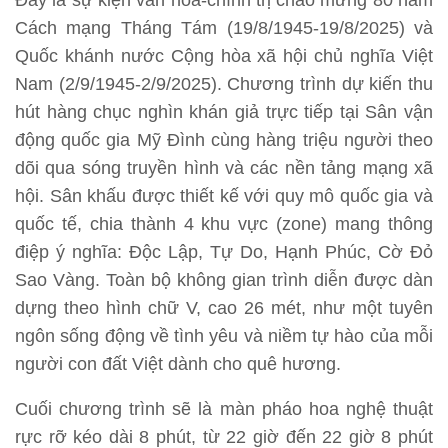
Đây là sự kiện văn hóa-chính trị chào mừng 80 năm
Cách mạng Tháng Tám (19/8/1945-19/8/2025) và
Quốc khánh nước Cộng hòa xã hội chủ nghĩa Việt
Nam (2/9/1945-2/9/2025). Chương trình dự kiến thu
hút hàng chục nghìn khán giả trực tiếp tại Sân vận
động quốc gia Mỹ Đình cùng hàng triệu người theo
dõi qua sóng truyền hình và các nền tảng mạng xã
hội. Sân khấu được thiết kế với quy mô quốc gia và
quốc tế, chia thành 4 khu vực (zone) mang thông
điệp ý nghĩa: Độc Lập, Tự Do, Hạnh Phúc, Cờ Đỏ
Sao Vàng. Toàn bộ không gian trình diễn được dàn
dựng theo hình chữ V, cao 26 mét, như một tuyên
ngôn sống động về tình yêu và niềm tự hào của mỗi
người con đất Việt dành cho quê hương.
Cuối chương trình sẽ là màn pháo hoa nghệ thuật
rực rỡ kéo dài 8 phút, từ 22 giờ đến 22 giờ 8 phút