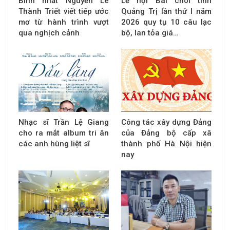
Binh nhất Nguyễn Lê
Lễ hội Bài chòi tỉnh
Thành Triết viết tiếp ước
Quảng Trị lần thứ I năm
mơ từ hành trình vượt
2026 quy tụ 10 câu lạc
qua nghịch cảnh
bộ, lan tỏa giá…
Nhạc sĩ Trần Lệ Giang
Công tác xây dựng Đảng
cho ra mắt album tri ân
của Đảng bộ cấp xã
các anh hùng liệt sĩ
thành phố Hà Nội hiện
nay