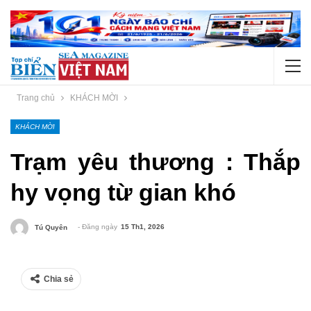
Trang chủ
KHÁCH MỜI
KHÁCH MỜI
Trạm yêu thương : Thắp
hy vọng từ gian khó
- Đăng ngày
15 Th1, 2026
Tú Quyên
Chia sẻ