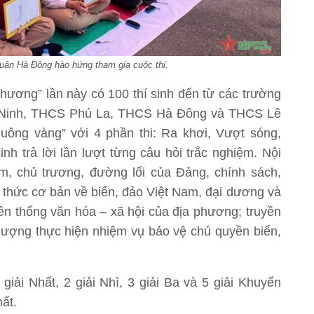
quận Hà Đông hào hứng tham gia cuộc thi.
ê hương” lần này có 100 thí sinh đến từ các trường
Ninh, THCS Phú La, THCS Hà Đông và THCS Lê
ông vàng” với 4 phần thi: Ra khơi, Vượt sóng,
 sinh trả lời lần lượt từng câu hỏi trắc nghiệm. Nội
điểm, chủ trương, đường lối của Đảng, chính sách,
 thức cơ bản về biển, đảo Việt Nam, đại dương và
ruyền thống văn hóa – xã hội của địa phương; truyền
ực lượng thực hiện nhiệm vụ bảo vệ chủ quyền biển,
iải Nhất, 2 giải Nhì, 3 giải Ba và 5 giải Khuyến
ất.