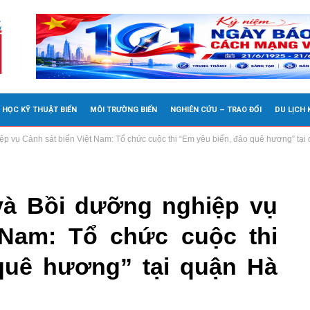
 HỌC KỸ THUẬT BIỂN
MÔI TRƯỜNG BIỂN
NGHIÊN CỨU – TRAO ĐỔI
DU LỊCH
ệp vụ Cảnh sát biển Việt Nam: Tổ chức cuộc thi “Em yêu biển, đảo quê hương” tạ
và Bồi dưỡng nghiệp vụ
 Nam: Tổ chức cuộc thi
quê hương” tại quận Hà