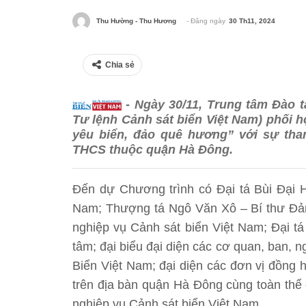
- Đăng ngày
30 Th11, 2024
Thu Hường - Thu Hương
Chia sẻ
- Ngày 30/11, Trung tâm Đào 
Tư lệnh Cảnh sát biển Việt Nam) phối 
yêu biển, đảo quê hương” với sự tham
THCS thuộc quận Hà Đông.
Đến dự Chương trình có Đại tá Bùi Đại
Nam; Thượng tá Ngô Văn Xô – Bí thư Đản
nghiệp vụ Cảnh sát biển Việt Nam; Đại t
tâm; đại biểu đại diện các cơ quan, ban, n
Biển Việt Nam; đại diện các đơn vị đồng
trên địa bàn quận Hà Đông cùng toàn thê
nghiệp vụ Cảnh sát biển Việt Nam.