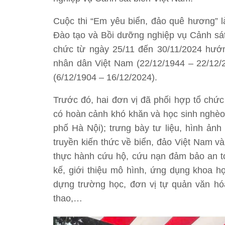
Cuộc thi “Em yêu biển, đảo quê hương” là 
Đào tạo và Bồi dưỡng nghiệp vụ Cảnh sát b
chức từ ngày 25/11 đến 30/11/2024 h
nhân dân Việt Nam (22/12/1944 – 22/12
(6/12/1904 – 16/12/2024).
Trước đó, hai đơn vị đã phối hợp tổ chức tă
có hoàn cảnh khó khăn và học sinh nghè
phố Hà Nội); trưng bày tư liệu, hình ả
truyền kiến thức về biển, đảo Việt Nam v
thực hành cứu hộ, cứu nạn đảm bảo an to
kế, giới thiệu mô hình, ứng dụng khoa h
dựng trường học, đơn vị tự quản văn hóa 
thao,…