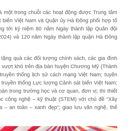
một trong chuỗi các hoạt động được Trung tâm
iển Việt Nam và Quận ủy Hà Đông phối hợp tổ
ướng tới kỷ niệm 80 năm Ngày thành lập Quân đội
/2024) và 120 năm Ngày thành lập quận Hà Đông
̣ng quà các đối tượng chính sách, các gia đình
o vượt khó trên địa bàn huyện Chương Mỹ (Thành
nh truyền thống lịch sử cách mạng Việt Nam; tuyên
à truyền thống Lực lượng Cảnh sát biển Việt Nam;
àn trong trường học và cơ quan, đơn vị; thi thiết
ọc công nghệ – kỹ thuật (STEM) với chủ đề “Xây
– an toàn – xanh đẹp”; giao lưu văn nghệ, thể