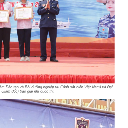
âm Đào tạo và Bồi dưỡng nghiệp vụ Cảnh sát biển Việt Nam) và Đại
Giám đốc) trao giải nhì cuộc thi.