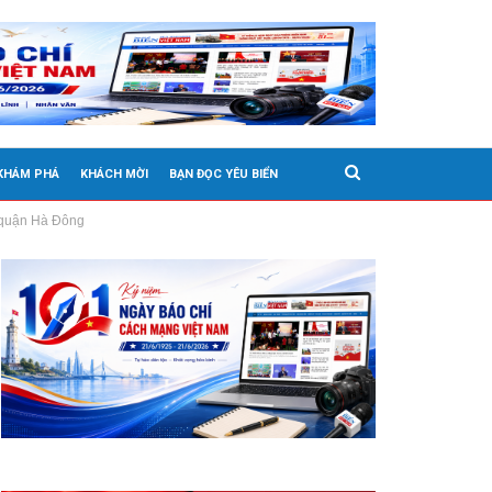
 KHÁM PHÁ
KHÁCH MỜI
BẠN ĐỌC YÊU BIỂN
i quận Hà Đông