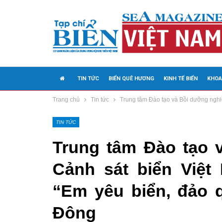
TIN TỨC
BIỂN QUÊ HƯƠNG
KINH TẾ BIỂN
KHOA
Trang chủ
Tin tức
Trung tâm Đào tạo và Bồi dưỡng nghi
MEDIA
TIN TỨC
Trung tâm Đào tạo 
Cảnh sát biển Việt
“Em yêu biển, đảo 
Đông