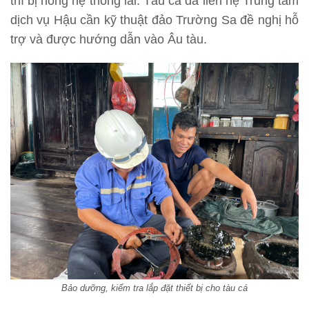
thì bị hỏng hệ thống lái. Tàu cá đã liên hệ Trung tâm
dịch vụ Hậu cần kỹ thuật đảo Trường Sa đề nghị hỗ
trợ và được hướng dẫn vào Âu tàu.
Bảo dưỡng, kiểm tra lắp đặt thiết bị cho tàu cá