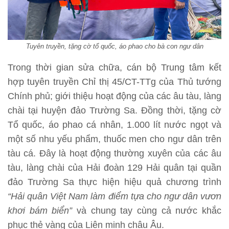
Tuyên truyền, tặng cờ tổ quốc, áo phao cho bà con ngư dân
Trong thời gian sửa chữa, cán bộ Trung tâm kết
hợp tuyên truyền Chỉ thị 45/CT-TTg của Thủ tướng
Chính phủ; giới thiệu hoạt động của các âu tàu, làng
chài tại huyện đảo Trường Sa. Đồng thời, tặng cờ
Tổ quốc, áo phao cá nhân, 1.000 lít nước ngọt và
một số nhu yếu phẩm, thuốc men cho ngư dân trên
tàu cá. Đây là hoạt động thường xuyên của các âu
tàu, làng chài của Hải đoàn 129 Hải quân tại quần
đảo Trường Sa thực hiện hiệu quả chương trình
“Hải quân Việt Nam làm điểm tựa cho ngư dân vươn
khơi bám biển”
và chung tay cùng cả nước khắc
phục thẻ vàng của Liên minh châu Âu.