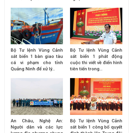
Bộ Tư lệnh Vùng Cảnh
Bộ Tư lệnh Vùng Cảnh
sát biển 1 bàn giao tàu
sát biển 1 phát động
cá vi phạm cho tỉnh
cuộc thi viết về điển hình
Quảng Ninh để xử lý…
tiên tiến trong…
An Châu, Nghệ An:
Bộ Tư lệnh Vùng Cảnh
Người dân và các lực
sát biển 1 công bố quyết