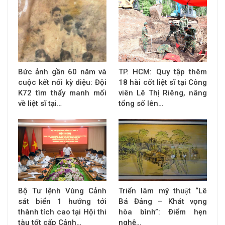
Bức ảnh gần 60 năm và
TP. HCM: Quy tập thêm
cuộc kết nối kỳ diệu: Đội
18 hài cốt liệt sĩ tại Công
K72 tìm thấy manh mối
viên Lê Thị Riêng, nâng
về liệt sĩ tại…
tổng số lên…
Bộ Tư lệnh Vùng Cảnh
Triển lãm mỹ thuật “Lê
sát biển 1 hướng tới
Bá Đảng – Khát vọng
thành tích cao tại Hội thi
hòa bình”: Điểm hẹn
tàu tốt cấp Cảnh…
nghệ…