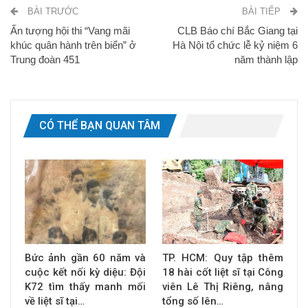
BÀI TRƯỚC
BÀI TIẾP
Ấn tượng hội thi “Vang mãi
CLB Báo chí Bắc Giang tại
khúc quân hành trên biển” ở
Hà Nội tổ chức lễ kỷ niệm 6
Trung đoàn 451
năm thành lập
CÓ THỂ BẠN QUAN TÂM
Bức ảnh gần 60 năm và
TP. HCM: Quy tập thêm
cuộc kết nối kỳ diệu: Đội
18 hài cốt liệt sĩ tại Công
K72 tìm thấy manh mối
viên Lê Thị Riêng, nâng
về liệt sĩ tại…
tổng số lên…