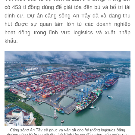
có 453 tỉ đồng dùng để giải tỏa đền bù và bố trí tái
định cư. Dự án cảng sông An Tây đã và đang thu
hút được sự quan tâm lớn từ các doanh nghiệp
hoạt động trong lĩnh vực logistics và xuất nhập
khẩu.
Cảng sông An Tây sẽ phục vụ vận tải cho hệ thống logistics bằng
đường sông từ trong nội địa tỉnh Bình Dương đến cảng biển nước sâu