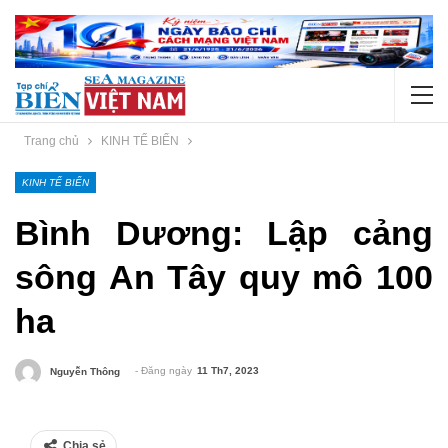
Trang chủ
KINH TẾ BIỂN
KINH TẾ BIỂN
Bình Dương: Lập cảng
sông An Tây quy mô 100
ha
- Đăng ngày
11 Th7, 2023
Nguyễn Thông
Chia sẻ