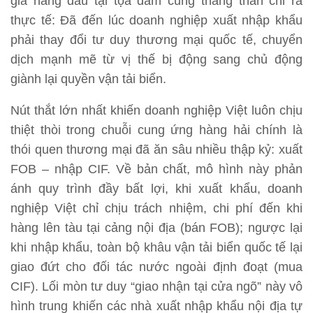
gia hàng đầu tại tọa đàm cũng thẳng thắn chỉ ra
thực tế: Đã đến lúc doanh nghiệp xuất nhập khẩu
phải thay đổi tư duy thương mại quốc tế, chuyển
dịch mạnh mẽ từ vị thế bị động sang chủ động
giành lại quyền vận tải biển.
Nút thắt lớn nhất khiến doanh nghiệp Việt luôn chịu
thiệt thòi trong chuỗi cung ứng hàng hải chính là
thói quen thương mại đã ăn sâu nhiều thập kỷ: xuất
FOB – nhập CIF. Về bản chất, mô hình này phản
ánh quy trình đầy bất lợi, khi xuất khẩu, doanh
nghiệp Việt chỉ chịu trách nhiệm, chi phí đến khi
hàng lên tàu tại cảng nội địa (bán FOB); ngược lại
khi nhập khẩu, toàn bộ khâu vận tải biển quốc tế lại
giao đứt cho đối tác nước ngoài định đoạt (mua
CIF). Lối mòn tư duy “giao nhận tại cửa ngõ” này vô
hình trung khiến các nhà xuất nhập khẩu nội địa tự