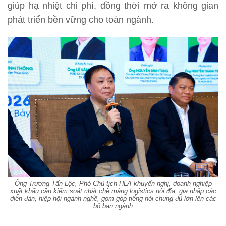
giúp hạ nhiệt chi phí, đồng thời mở ra không gian
phát triển bền vững cho toàn ngành.
Ông Trương Tấn Lộc, Phó Chủ tịch HLA khuyến nghị, doanh nghiệp
xuất khẩu cần kiểm soát chặt chẽ mảng logistics nội địa, gia nhập các
diễn đàn, hiệp hội ngành nghề, gom góp tiếng nói chung đủ lớn lên các
bộ ban ngành