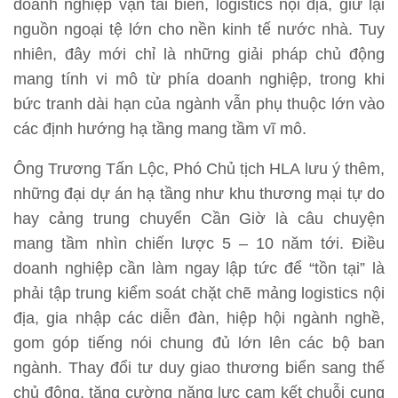
doanh nghiệp vận tải biển, logistics nội địa, giữ lại
nguồn ngoại tệ lớn cho nền kinh tế nước nhà. Tuy
nhiên, đây mới chỉ là những giải pháp chủ động
mang tính vi mô từ phía doanh nghiệp, trong khi
bức tranh dài hạn của ngành vẫn phụ thuộc lớn vào
các định hướng hạ tầng mang tầm vĩ mô.
Ông Trương Tấn Lộc, Phó Chủ tịch HLA lưu ý thêm,
những đại dự án hạ tầng như khu thương mại tự do
hay cảng trung chuyển Cần Giờ là câu chuyện
mang tầm nhìn chiến lược 5 – 10 năm tới. Điều
doanh nghiệp cần làm ngay lập tức để “tồn tại” là
phải tập trung kiểm soát chặt chẽ mảng logistics nội
địa, gia nhập các diễn đàn, hiệp hội ngành nghề,
gom góp tiếng nói chung đủ lớn lên các bộ ban
ngành. Thay đổi tư duy giao thương biển sang thế
chủ động, tăng cường năng lực cam kết chuỗi cung