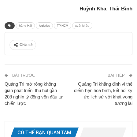
Huỳnh Kha, Thái Bình
hàng Hải
logistics
TP.HCM
xuất khẩu
Chia sẻ
BÀI TRƯỚC
BÀI TIẾP
Quảng Trị mở rộng không
Quảng Trị khẳng định vị thế
gian phát triển, thu hút gần
điểm hẹn hòa bình, kết nối ký
208 nghìn tỷ đồng vốn đầu tư
ức lịch sử với khát vọng
chiến lược
tương lai
CÓ THỂ BẠN QUAN TÂM