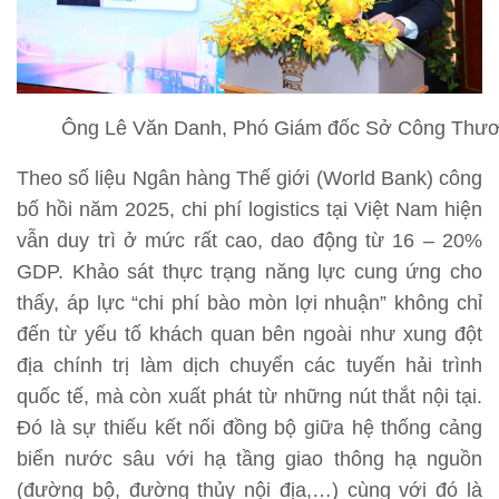
Ông Lê Văn Danh, Phó Giám đốc Sở Công Thương
Theo số liệu Ngân hàng Thế giới (World Bank) công
bố hồi năm 2025, chi phí logistics tại Việt Nam hiện
vẫn duy trì ở mức rất cao, dao động từ 16 – 20%
GDP. Khảo sát thực trạng năng lực cung ứng cho
thấy, áp lực “chi phí bào mòn lợi nhuận” không chỉ
đến từ yếu tố khách quan bên ngoài như xung đột
địa chính trị làm dịch chuyển các tuyến hải trình
quốc tế, mà còn xuất phát từ những nút thắt nội tại.
Đó là sự thiếu kết nối đồng bộ giữa hệ thống cảng
biển nước sâu với hạ tầng giao thông hạ nguồn
(đường bộ, đường thủy nội địa,…) cùng với đó là