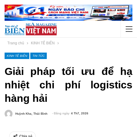
Trang chủ
KINH TẾ BIỂN
KINH TẾ BIỂN
TIN TỨC
Giải pháp tối ưu để hạ
nhiệt chi phí logistics
hàng hải
- Đăng ngày
4 Th7, 2026
Huỳnh Kha, Thái Bình
Chia sẻ