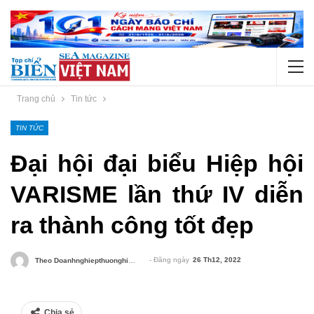
Trang chủ
Tin tức
TIN TỨC
Đại hội đại biểu Hiệp hội
VARISME lần thứ IV diễn
ra thành công tốt đẹp
- Đăng ngày
26 Th12, 2022
Theo Doanhnghiepthuonghieu.vn
Chia sẻ