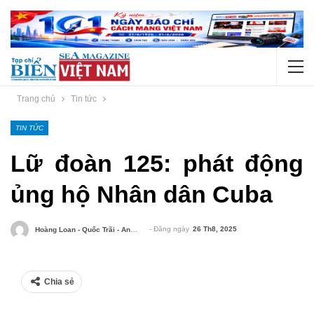
Trang chủ
Tin tức
TIN TỨC
Lữ đoàn 125: phát động
ủng hộ Nhân dân Cuba
- Đăng ngày
26 Th8, 2025
Hoàng Loan - Quốc Trãi - Anh Sơn
Chia sẻ