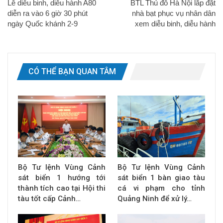
Lễ diễu binh, diễu hành A80
BTL Thủ đô Hà Nội lắp đặt
diễn ra vào 6 giờ 30 phút
nhà bạt phục vụ nhân dân
ngày Quốc khánh 2-9
xem diễu binh, diễu hành
CÓ THỂ BẠN QUAN TÂM
Bộ Tư lệnh Vùng Cảnh
Bộ Tư lệnh Vùng Cảnh
sát biển 1 hướng tới
sát biển 1 bàn giao tàu
thành tích cao tại Hội thi
cá vi phạm cho tỉnh
tàu tốt cấp Cảnh…
Quảng Ninh để xử lý…