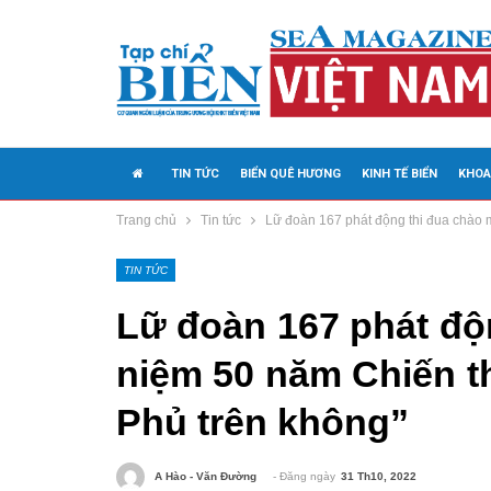
TIN TỨC
BIỂN QUÊ HƯƠNG
KINH TẾ BIỂN
KHOA
Trang chủ
Tin tức
Lữ đoàn 167 phát động thi đua chào 
MEDIA
TIN TỨC
Lữ đoàn 167 phát độ
niệm 50 năm Chiến t
Phủ trên không”
- Đăng ngày
31 Th10, 2022
A Hào - Văn Đường