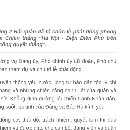
ùng 2 Hải quân đã tổ chức lễ phát động phong
m Chiến thắng “Hà Nội - Điện Biên Phủ trên
 công quyết thắng”.
ờng vụ Đảng ủy, Phó chính ủy Lữ đoàn, Phó chủ
àn tham dự và chủ trì lễ phát động.
uyền thống yêu nước, lòng tự hào dân tộc, ý chí
thắng và những chiến công oanh liệt của quân và
 sử. Khẳng định đường lối chiến tranh Nhân dân,
 suốt, tài tình của Đảng và Bác Hồ kính yêu.
ng cơ, thái độ, trách nhiệm, quyết tâm thi đua
hiệm vụ được giao cho cán bộ, đảng viên và quần