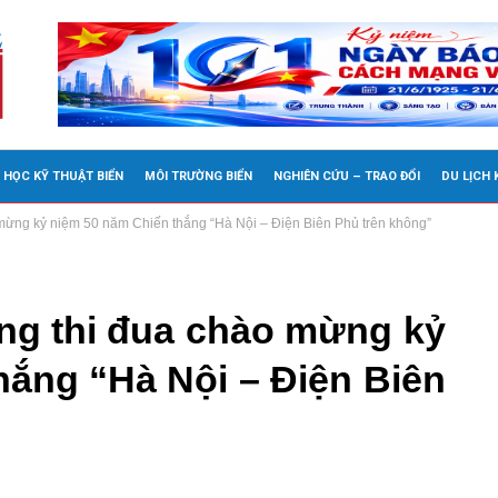
 HỌC KỸ THUẬT BIỂN
MÔI TRƯỜNG BIỂN
NGHIÊN CỨU – TRAO ĐỔI
DU LỊCH
mừng kỷ niệm 50 năm Chiến thắng “Hà Nội – Điện Biên Phủ trên không”
ng thi đua chào mừng kỷ
hắng “Hà Nội – Điện Biên