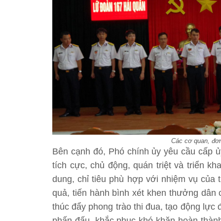
Các cơ quan, đơn 
Bên cạnh đó, Phó chính ủy yêu cầu cấp ủy
tích cực, chủ động, quán triệt và triển kh
dung, chỉ tiêu phù hợp với nhiệm vụ của 
quả, tiến hành bình xét khen thưởng dân c
thúc đẩy phong trào thi đua, tạo động lực đ
phấn đấu, khắc phục khó khăn hoàn thành