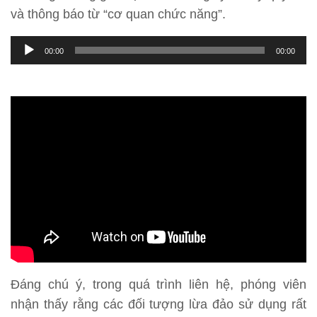
và thông báo từ “cơ quan chức năng”.
Trình
00:00
00:00
phát
âm
thanh
Đáng chú ý, trong quá trình liên hệ, phóng viên
nhận thấy rằng các đối tượng lừa đảo sử dụng rất