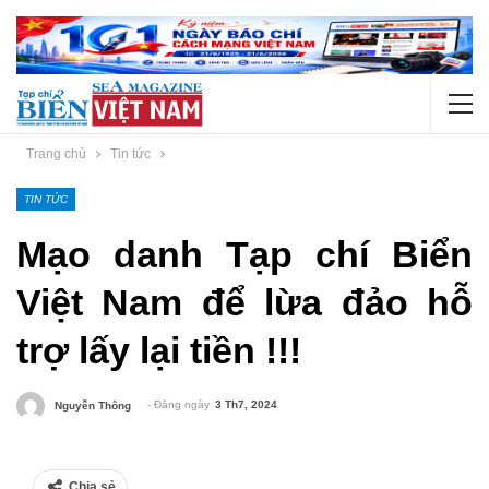
Trang chủ
Tin tức
TIN TỨC
Mạo danh Tạp chí Biển
Việt Nam để lừa đảo hỗ
trợ lấy lại tiền !!!
- Đăng ngày
3 Th7, 2024
Nguyễn Thông
Chia sẻ