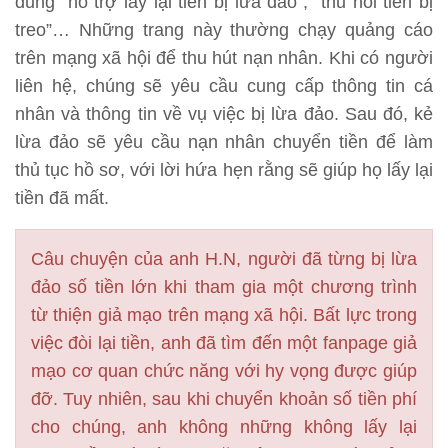
dung “hỗ trợ lấy lại tiền bị lừa đảo”, “thu hồi tiền bị
treo”… Những trang này thường chạy quảng cáo
trên mạng xã hội để thu hút nạn nhân. Khi có người
liên hệ, chúng sẽ yêu cầu cung cấp thông tin cá
nhân và thông tin về vụ việc bị lừa đảo. Sau đó, kẻ
lừa đảo sẽ yêu cầu nạn nhân chuyển tiền để làm
thủ tục hồ sơ, với lời hứa hẹn rằng sẽ giúp họ lấy lại
tiền đã mất.
Câu chuyện của anh H.N, người đã từng bị lừa
đảo số tiền lớn khi tham gia một chương trình
từ thiện giả mạo trên mạng xã hội. Bất lực trong
việc đòi lại tiền, anh đã tìm đến một fanpage giả
mạo cơ quan chức năng với hy vọng được giúp
đỡ. Tuy nhiên, sau khi chuyển khoản số tiền phí
cho chúng, anh không những không lấy lại