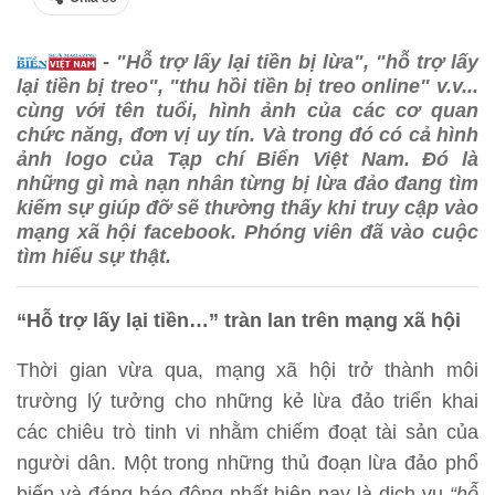
- "Hỗ trợ lấy lại tiền bị lừa", "hỗ trợ lấy
lại tiền bị treo", "thu hồi tiền bị treo online" v.v...
cùng với tên tuổi, hình ảnh của các cơ quan
chức năng, đơn vị uy tín. Và trong đó có cả hình
ảnh logo của Tạp chí Biển Việt Nam. Đó là
những gì mà nạn nhân từng bị lừa đảo đang tìm
kiếm sự giúp đỡ sẽ thường thấy khi truy cập vào
mạng xã hội facebook. Phóng viên đã vào cuộc
tìm hiểu sự thật.
“Hỗ trợ lấy lại tiền…” tràn lan trên mạng xã hội
Thời gian vừa qua, mạng xã hội trở thành môi
trường lý tưởng cho những kẻ lừa đảo triển khai
các chiêu trò tinh vi nhằm chiếm đoạt tài sản của
người dân. Một trong những thủ đoạn lừa đảo phổ
biến và đáng báo động nhất hiện nay là dịch vụ
“hỗ