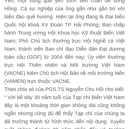
Yên, một vùng quê yên bình ven chân đê sông
Hồng. Cả sự nghiệp của ông gần như gắn bó với
biển đảo quê hương. Hiện tại ông đang là Đại biểu
Quốc hội khoá XV Đoàn TP Hải Phòng; Ban chấp
hành Trung ương Hội Khoa học Kỹ thuật Biển Việt
Nam; Phó Chủ tịch thường trực Hội Nghề cá Việt
Nam, thành viên Ban chỉ đạo Diễn đàn Đại dương
toàn cầu (GOF) từ 2004 đến nay; Ủy viên thường
trực Hội Thiên nhiên và Môi trường Việt Nam
(VACNE) kiêm Chủ tịch Hội Bảo vệ môi trường biển
(VAMEN) trực thuộc VACNE.
Theo chia sẻ của PGS.TS Nguyễn Chu Hồi cho biết:
“ Với bề dày 30 năm tuổi của Tạp chí Biển Việt Nam
đây là một khoảng thời gian không dài cũng không
ngắn nhưng cũng đủ để thấy Tạp chí của chúng ta
đã trưởng thành từ hình thức đến nội dung. Xuyên