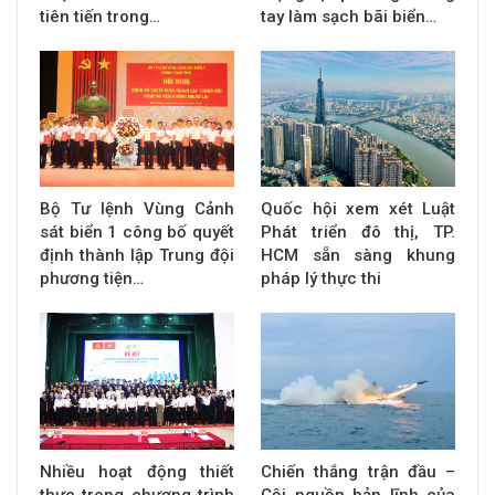
tiên tiến trong…
tay làm sạch bãi biển…
Bộ Tư lệnh Vùng Cảnh
Quốc hội xem xét Luật
sát biển 1 công bố quyết
Phát triển đô thị, TP.
định thành lập Trung đội
HCM sẵn sàng khung
phương tiện…
pháp lý thực thi
Nhiều hoạt động thiết
Chiến thắng trận đầu –
thực trong chương trình
Cội nguồn bản lĩnh của